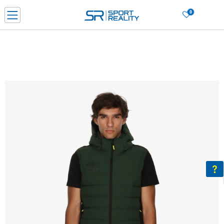
0
Нарачај online и заштеди
ДОЗНАЈ ПОВЕЌЕ
ДВА НАЧИНА НА ПЛАЌАЊЕ - при достава и со платежна картичка
ДОЗНАЈ ПОВЕЌЕ
LICK & COLLECT Платете со картичка online и подигнете во продавницата по ваш изб
ДОЗНАЈ ПОВЕЌЕ
Ценовник
ДОЗНАЈ ПОВЕЌЕ