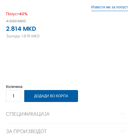
Извести ме за попуст
Попуст
40
%
4.690
MKD
2.814
MKD
Зштеда:
1.876
MKD
2XL
2XL
3XL
3XL
L
L
M
M
S
S
XL
XL
Количина:
ДОДАДИ ВО КОРПА
СПЕЦИФИКАЦИЈА
ЗА ПРОИЗВОДОТ