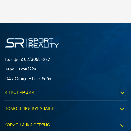
ДОДАДИ ВО КОРПА
L
M
Телефон:
02/3055-222
Перо Наков 122а
1047 Скопје - Гази баба
ИНФОРМАЦИИ
За нас
ПОМОШ ПРИ КУПУВАЊЕ
Sport&Bonus програм
Услови на користење
Правила на Sport&Bonus програмата
КОРИСНИЧКИ СЕРВИС
Политика на приватност