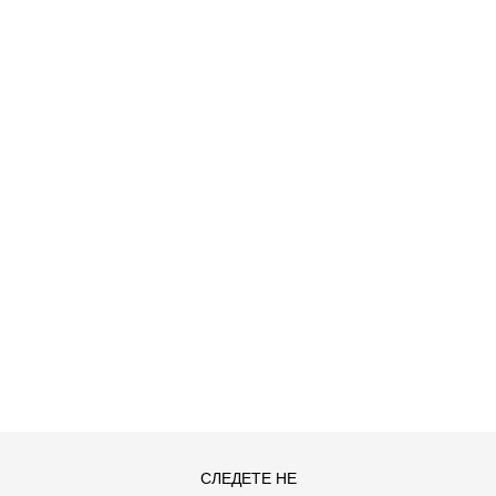
ДОДАДИ ВО КОРПА
15/16
5/6
СЛЕДЕТЕ НЕ