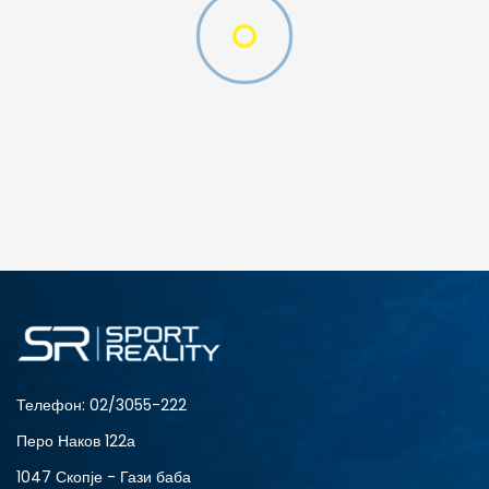
W LBR
ДОДАДИ ВО КОРПА
S
XL
Телефон:
02/3055-222
Перо Наков 122а
1047 Скопје - Гази баба