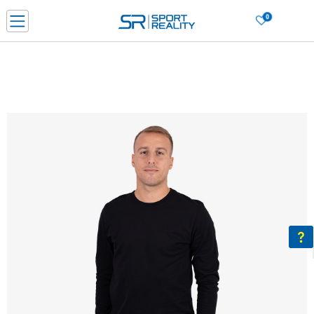
0
Нарачај online и заштеди
ДОЗНАЈ ПОВЕЌЕ
ДВА НАЧИНА НА ПЛАЌАЊЕ - при достава и со платежна картичка
ДОЗНАЈ ПОВЕЌЕ
LICK & COLLECT Платете со картичка online и подигнете во продавницата по ваш изб
ДОЗНАЈ ПОВЕЌЕ
Ценовник
ДОЗНАЈ ПОВЕЌЕ