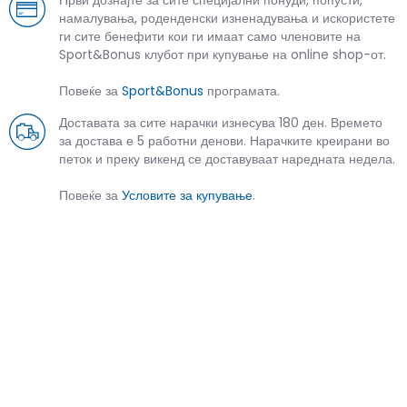
намалувања, роденденски изненадувања и искористете
ги сите бенефити кои ги имаат само членовите на
Sport&Bonus клубот при купување на online shop-от.
Повеќе за
Sport&Bonus
програмата.
Доставата за сите нарачки изнесува 180 ден. Времето
за достава е 5 работни денови. Нарачките креирани во
петок и преку викенд се доставуваат наредната недела.
Повеќе за
Условите за купување
.
СЛИЧНИ ПРОИЗВОДИ