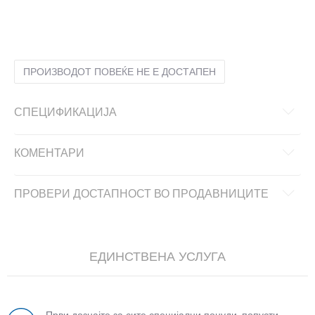
2XL
2XL
3XL
3XL
L
L
M
M
S
S
XL
XL
ПРОИЗВОДОТ ПОВЕЌЕ НЕ Е ДОСТАПЕН
СПЕЦИФИКАЦИЈА
КОМЕНТАРИ
ПРОВЕРИ ДОСТАПНОСТ ВО ПРОДАВНИЦИТЕ
ЕДИНСТВЕНА УСЛУГА
Први дознајте за сите специјални понуди, попусти,