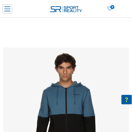
0
Нарачај online и заштеди
ДОЗНАЈ ПОВЕЌЕ
ДВА НАЧИНА НА ПЛАЌАЊЕ - при достава и со платежна картичка
ДОЗНАЈ ПОВЕЌЕ
LICK & COLLECT Платете со картичка online и подигнете во продавницата по ваш изб
ДОЗНАЈ ПОВЕЌЕ
Ценовник
ДОЗНАЈ ПОВЕЌЕ