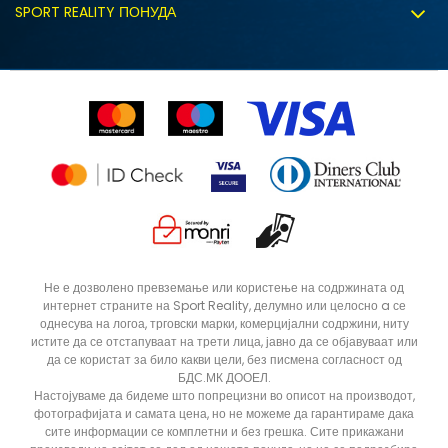
Политиката за колачиња
SPORT REALITY ПОНУДА
Соработка со нас
Замена на големина
Политика за директен маркетинг
Синдикална продажба
Подарок картичка
Право на откажување
Ценовник
Контакт
Click&Collect
Рекламациja
Продавници
Статус на нарачка
ДОДАДИ ВО КОРПА
XLT3
XLT2
Не е дозволено превземање или користење на содржината од
интернет страните на Sport Reality, делумно или целосно a се
ST
S
однесува на логоа, трговски марки, комерцијални содржини, ниту
M
LT3
истите да се отстапуваат на трети лица, јавно да се објавуваат или
да се користат за било какви цели, без писмена согласност од
2XL
5XLT
БДС.МК ДООЕЛ.
Настојуваме да бидеме што попрецизни во описот на производот,
4XLT
4XL
фотографијата и самата цена, но не можеме да гарантираме дака
сите информации се комплетни и без грешка. Сите прикажани
3XLT
3XL