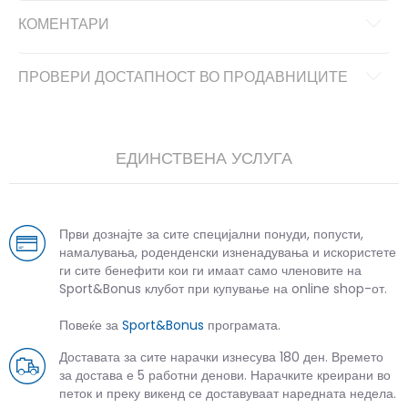
КОМЕНТАРИ
ПРОВЕРИ ДОСТАПНОСТ ВО ПРОДАВНИЦИТЕ
ЕДИНСТВЕНА УСЛУГА
Први дознајте за сите специјални понуди, попусти,
намалувања, роденденски изненадувања и искористете
ги сите бенефити кои ги имаат само членовите на
Sport&Bonus клубот при купување на online shop-от.
Повеќе за
Sport&Bonus
програмата.
Доставата за сите нарачки изнесува 180 ден. Времето
за достава е 5 работни денови. Нарачките креирани во
петок и преку викенд се доставуваат наредната недела.