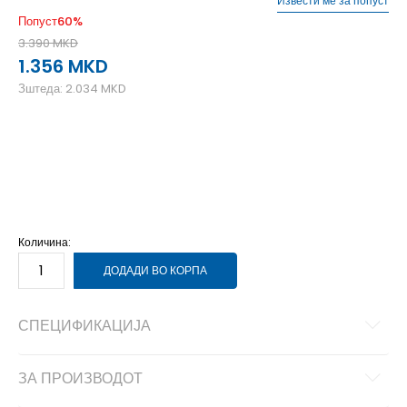
Извести ме за попуст
Попуст
60
%
3.390
MKD
1.356
MKD
Зштеда:
2.034
MKD
2XL
2XL
3XL
3XL
L
L
M
M
S
S
XL
XL
Количина:
ДОДАДИ ВО КОРПА
СПЕЦИФИКАЦИЈА
ЗА ПРОИЗВОДОТ