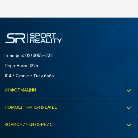
ДОДАДИ ВО КОРПА
3XL
4XL
S
XL
Телефон:
02/3055-222
Перо Наков 122а
1047 Скопје - Гази баба
ИНФОРМАЦИИ
За нас
ПОМОШ ПРИ КУПУВАЊЕ
Sport&Bonus програм
Услови на користење
Правила на Sport&Bonus програмата
КОРИСНИЧКИ СЕРВИС
Политика на приватност
Вработување
Испорака