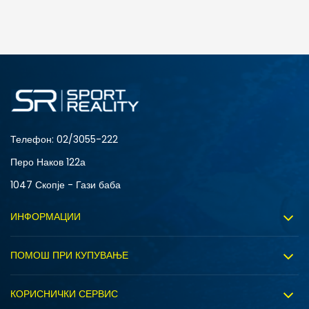
ДОДАДИ ВО КОРПА
3XL
4XL
S
XL
Телефон:
02/3055-222
Перо Наков 122а
1047 Скопје - Гази баба
ИНФОРМАЦИИ
За нас
ПОМОШ ПРИ КУПУВАЊЕ
Sport&Bonus програм
Услови на користење
Правила на Sport&Bonus програмата
КОРИСНИЧКИ СЕРВИС
Политика на приватност