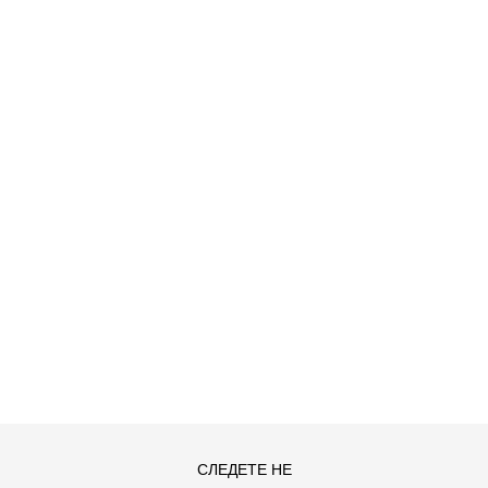
O HDY
ДОДАДИ ВО КОРПА
S
XL
СЛЕДЕТЕ НЕ