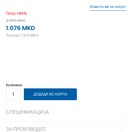
Извести ме за попуст
Попуст
60
%
2.690
MKD
1.076
MKD
Зштеда:
1.614
MKD
L
L
M
M
S
S
XL
XL
XS
XS
Количина:
ДОДАДИ ВО КОРПА
СПЕЦИФИКАЦИЈА
ЗА ПРОИЗВОДОТ