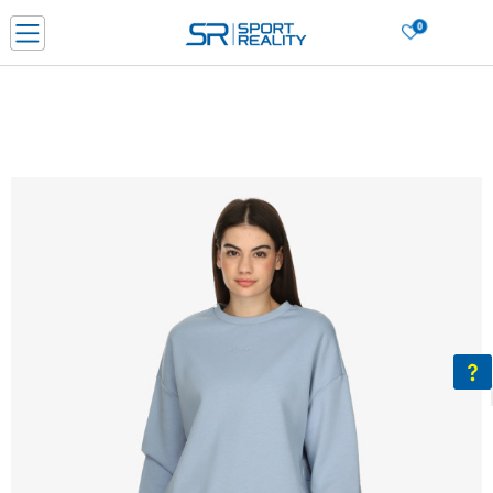
0
Нарачај online и заштеди
ДОЗНАЈ ПОВЕЌЕ
ДВА НАЧИНА НА ПЛАЌАЊЕ - при достава и со платежна картичка
ДОЗНАЈ ПОВЕЌЕ
LICK & COLLECT Платете со картичка online и подигнете во продавницата по ваш изб
ДОЗНАЈ ПОВЕЌЕ
Ценовник
ДОЗНАЈ ПОВЕЌЕ