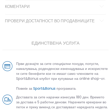
КОМЕНТАРИ
ПРОВЕРИ ДОСТАПНОСТ ВО ПРОДАВНИЦИТЕ
ЕДИНСТВЕНА УСЛУГА
Први дознајте за сите специјални понуди, попусти,
намалувања, роденденски изненадувања и искористете
ги сите бенефити кои ги имаат само членовите на
Sport&Bonus клубот при купување на online shop-от.
Повеќе за
Sport&Bonus
програмата.
Доставата за сите нарачки изнесува 180 ден. Времето
за достава е 5 работни денови. Нарачките креирани во
петок и преку викенд се доставуваат наредната недела.