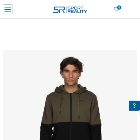
0
Нарачај online и заштеди
ДОЗНАЈ ПОВЕЌЕ
ДВА НАЧИНА НА ПЛАЌАЊЕ - при достава и со платежна картичка
ДОЗНАЈ ПОВЕЌЕ
LICK & COLLECT Платете со картичка online и подигнете во продавницата по ваш изб
ДОЗНАЈ ПОВЕЌЕ
Ценовник
ДОЗНАЈ ПОВЕЌЕ