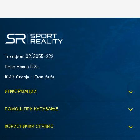
ДОДАДИ ВО КОРПА
3XL
4XL
S
XL
Телефон:
02/3055-222
Перо Наков 122а
1047 Скопје - Гази баба
ИНФОРМАЦИИ
За нас
ПОМОШ ПРИ КУПУВАЊЕ
Sport&Bonus програм
Услови на користење
Правила на Sport&Bonus програмата
КОРИСНИЧКИ СЕРВИС
Политика на приватност
Вработување
Испорака