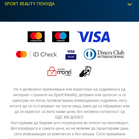
Политиката за колачиња
SPORT REALITY ПОНУДА
Соработка со нас
Замена на големина
Политика за директен маркетинг
Синдикална продажба
Подарок картичка
Право на откажување
Ценовник
Контакт
Click&Collect
Рекламациja
Продавници
Статус на нарачка
ДОДАДИ ВО КОРПА
XLT3
XLT2
Не е дозволено превземање или користење на содржината од
интернет страните на Sport Reality, делумно или целосно a се
ST
S
однесува на логоа, трговски марки, комерцијални содржини, ниту
M
LT3
истите да се отстапуваат на трети лица, јавно да се објавуваат или
да се користат за било какви цели, без писмена согласност од
2XL
5XLT
БДС.МК ДООЕЛ.
Настојуваме да бидеме што попрецизни во описот на производот,
4XLT
4XL
фотографијата и самата цена, но не можеме да гарантираме дака
сите информации се комплетни и без грешка. Сите прикажани
3XLT
3XL