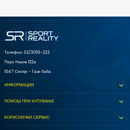
ДОДАДИ ВО КОРПА
S
XL
Телефон:
02/3055-222
Перо Наков 122а
1047 Скопје - Гази баба
ИНФОРМАЦИИ
За нас
ПОМОШ ПРИ КУПУВАЊЕ
Sport&Bonus програм
Услови на користење
Правила на Sport&Bonus програмата
КОРИСНИЧКИ СЕРВИС
Политика на приватност
Вработување
Испорака