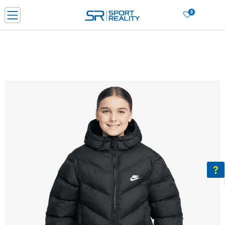
0
Нарачај online и заштеди
ДОЗНАЈ ПОВЕЌЕ
ДВА НАЧИНА НА ПЛАЌАЊЕ - при достава и со платежна картичка
ДОЗНАЈ ПОВЕЌЕ
LICK & COLLECT Платете со картичка online и подигнете во продавницата по ваш изб
ДОЗНАЈ ПОВЕЌЕ
Ценовник
ДОЗНАЈ ПОВЕЌЕ