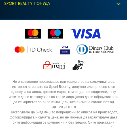
Политиката за колачиња
SPORT REALITY ПОНУДА
Соработка со нас
Замена на големина
Политика за директен маркетинг
Синдикална продажба
Подарок картичка
Право на откажување
Ценовник
Контакт
Click&Collect
Рекламациja
Продавници
Статус на нарачка
ДОДАДИ ВО КОРПА
56
48
Не е дозволено превземање или користење на содржината од
интернет страните на Sport Reality, делумно или целосно a се
58
однесува на логоа, трговски марки, комерцијални содржини, ниту
истите да се отстапуваат на трети лица, јавно да се објавуваат или
да се користат за било какви цели, без писмена согласност од
БДС.МК ДООЕЛ.
Настојуваме да бидеме што попрецизни во описот на производот,
фотографијата и самата цена, но не можеме да гарантираме дака
сите информации се комплетни и без грешка. Сите прикажани