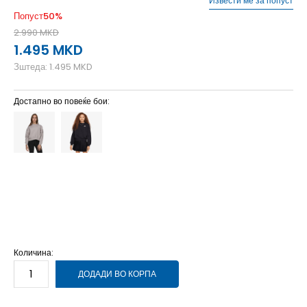
Извести ме за попуст
Попуст
50
%
2.990
MKD
1.495
MKD
Зштеда:
1.495
MKD
Достапно во повеќе бои:
L
12-13г.
M
11-12г.
S
9-10г.
XL
14-15г.
XS
7-8г.
Количина:
ДОДАДИ ВО КОРПА