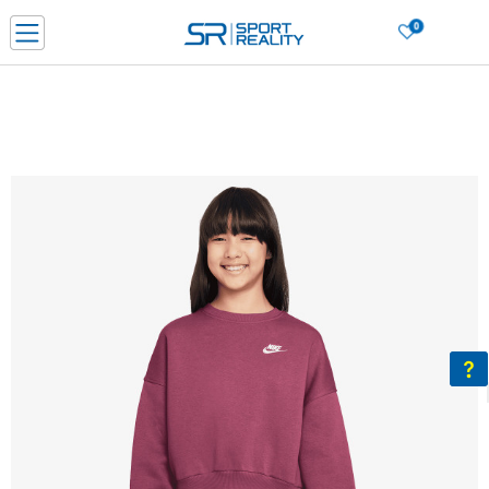
0
Нарачај online и заштеди
ДОЗНАЈ ПОВЕЌЕ
ДВА НАЧИНА НА ПЛАЌАЊЕ - при достава и со платежна картичка
ДОЗНАЈ ПОВЕЌЕ
LICK & COLLECT Платете со картичка online и подигнете во продавницата по ваш изб
ДОЗНАЈ ПОВЕЌЕ
Ценовник
ДОЗНАЈ ПОВЕЌЕ