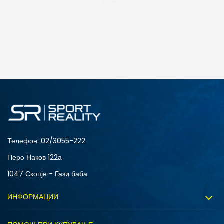
ДОДАДИ ВО КОРПА
3XL
4XL
S
XL
Телефон:
02/3055-222
Перо Наков 122а
1047 Скопје - Гази баба
ИНФОРМАЦИИ
За нас