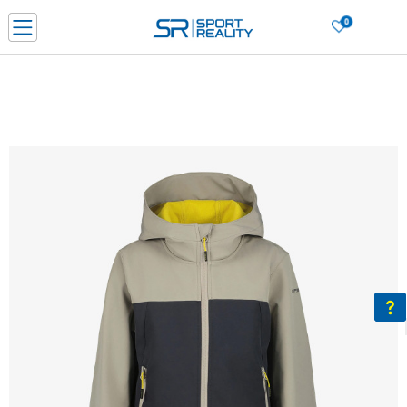
0
Нарачај online и заштеди
ДОЗНАЈ ПОВЕЌЕ
ДВА НАЧИНА НА ПЛАЌАЊЕ - при достава и со платежна картичка
ДОЗНАЈ ПОВЕЌЕ
LICK & COLLECT Платете со картичка online и подигнете во продавницата по ваш изб
ДОЗНАЈ ПОВЕЌЕ
Ценовник
ДОЗНАЈ ПОВЕЌЕ