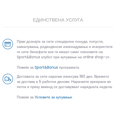
ЕДИНСТВЕНА УСЛУГА
Први дознајте за сите специјални понуди, попусти,
намалувања, роденденски изненадувања и искористете
ги сите бенефити кои ги имаат само членовите на
Sport&Bonus клубот при купување на online shop-от.
Повеќе за
Sport&Bonus
програмата.
Доставата за сите нарачки изнесува 180 ден. Времето
за достава е 5 работни денови. Нарачките креирани во
петок и преку викенд се доставуваат наредната недела.
Повеќе за
Условите за купување
.
СЛИЧНИ ПРОИЗВОДИ