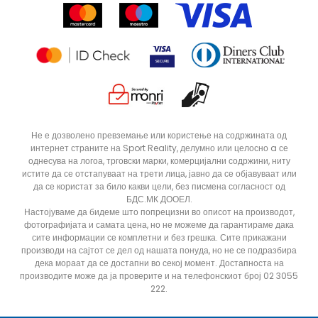
Продавници
Статус на нарачка
ДОДАДИ ВО КОРПА
56
48
Не е дозволено превземање или користење на содржината од
интернет страните на Sport Reality, делумно или целосно a се
58
однесува на логоа, трговски марки, комерцијални содржини, ниту
истите да се отстапуваат на трети лица, јавно да се објавуваат или
да се користат за било какви цели, без писмена согласност од
БДС.МК ДООЕЛ.
Настојуваме да бидеме што попрецизни во описот на производот,
фотографијата и самата цена, но не можеме да гарантираме дака
сите информации се комплетни и без грешка. Сите прикажани
производи на сајтот се дел од нашата понуда, но не се подразбира
дека мораат да се достапни во секој момент. Достапноста на
производите може да ја проверите и на телефонскиот број 02 3055
222.