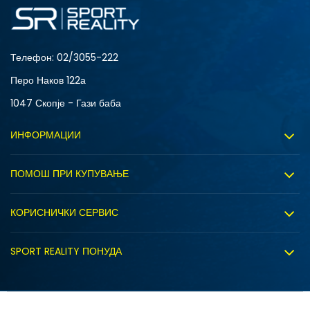
Телефон:
02/3055-222
Перо Наков 122а
1047 Скопје - Гази баба
ИНФОРМАЦИИ
За нас
ПОМОШ ПРИ КУПУВАЊЕ
Sport&Bonus програм
Услови на користење
Правила на Sport&Bonus програмата
КОРИСНИЧКИ СЕРВИС
Политика на приватност
Вработување
Испорака
Политиката за колачиња
SPORT REALITY ПОНУДА
Соработка со нас
Замена на големина
Политика за директен маркетинг
Синдикална продажба
Подарок картичка
Право на откажување
Ценовник
Контакт
Click&Collect
Рекламациja