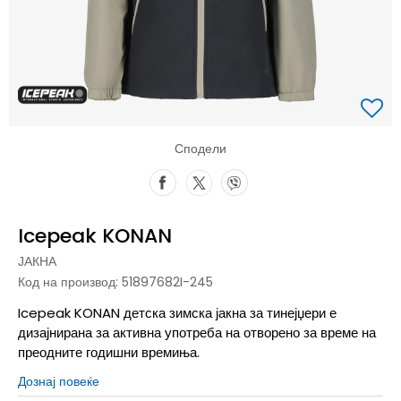
Сподели
Icepeak KONAN
ЈАКНА
Код на производ:
51897682I-245
Icepeak KONAN детска зимска јакна за тинејџери е
дизајнирана за активна употреба на отворено за време на
преодните годишни времиња.
Дознај повеќе