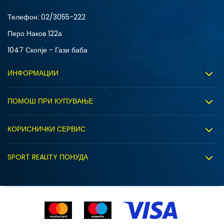
XLT
XS
Телефон:
02/3055-222
Перо Наков 122а
1047 Скопје - Гази баба
ИНФОРМАЦИИ
За нас
ПОМОШ ПРИ КУПУВАЊЕ
Sport&Bonus програм
Услови на користење
Правила на Sport&Bonus програмата
КОРИСНИЧКИ СЕРВИС
Политика на приватност
Вработување
Испорака
Политиката за колачиња
SPORT REALITY ПОНУДА
Соработка со нас
Замена на големина
Политика за директен маркетинг
Синдикална продажба
Подарок картичка
Право на откажување
Ценовник
Контакт
Click&Collect
Рекламациja
Продавници
Статус на нарачка