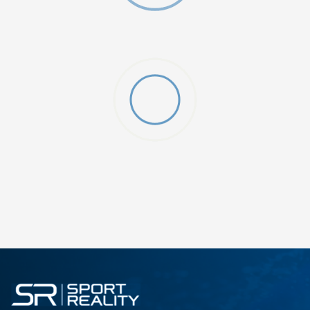
ДОДАДИ ВО КОРПА
2XS
3XL
4XLT
L
MT
S