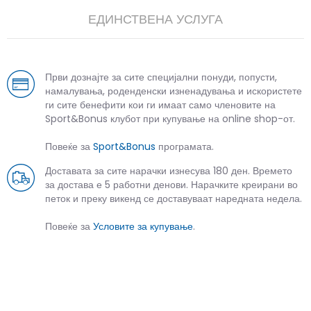
ЕДИНСТВЕНА УСЛУГА
Први дознајте за сите специјални понуди, попусти,
намалувања, роденденски изненадувања и искористете
ги сите бенефити кои ги имаат само членовите на
Sport&Bonus клубот при купување на online shop-от.
Повеќе за
Sport&Bonus
програмата.
Доставата за сите нарачки изнесува 180 ден. Времето
за достава е 5 работни денови. Нарачките креирани во
петок и преку викенд се доставуваат наредната недела.
Повеќе за
Условите за купување
.
СЛИЧНИ ПРОИЗВОДИ