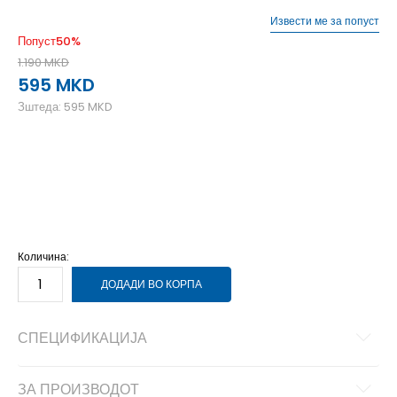
Извести ме за попуст
Попуст
50
%
1.190
MKD
595
MKD
Зштеда:
595
MKD
L
L
M
M
S
S
XL
XL
XS
XS
Количина:
ДОДАДИ ВО КОРПА
СПЕЦИФИКАЦИЈА
ЗА ПРОИЗВОДОТ