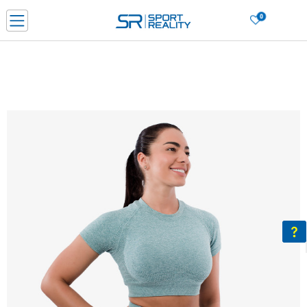
0
Нарачај online и заштеди
ДОЗНАЈ ПОВЕЌЕ
ДВА НАЧИНА НА ПЛАЌАЊЕ - при достава и со платежна картичка
ДОЗНАЈ ПОВЕЌЕ
LICK & COLLECT Платете со картичка online и подигнете во продавницата по ваш изб
ДОЗНАЈ ПОВЕЌЕ
Ценовник
ДОЗНАЈ ПОВЕЌЕ