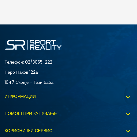
ДОДАДИ ВО КОРПА
2XS
3XL
4XLT
L
MT
S
XLT
XS
Телефон:
02/3055-222
Перо Наков 122а
1047 Скопје - Гази баба
ИНФОРМАЦИИ
За нас
ПОМОШ ПРИ КУПУВАЊЕ
Sport&Bonus програм
Услови на користење
Правила на Sport&Bonus програмата
КОРИСНИЧКИ СЕРВИС
Политика на приватност