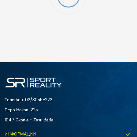
ДОДАДИ ВО КОРПА
XLT3
XLT2
ST
S
M
LT3
2XL
5XLT
Телефон:
02/3055-222
4XLT
4XL
Перо Наков 122а
3XLT
3XL
1047 Скопје - Гази баба
2XS
2XLT
ИНФОРМАЦИИ