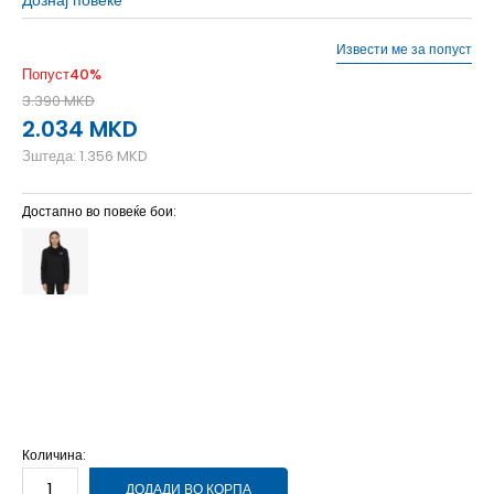
Извести ме за попуст
Попуст
40
%
3.390
MKD
2.034
MKD
Зштеда:
1.356
MKD
Достапно во повеќе бои:
LG
L
MD
M
SM
S
XL
XL
XS
XS
Количина:
ДОДАДИ ВО КОРПА