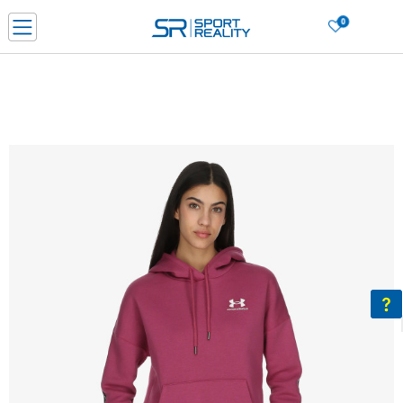
0
Нарачај online и заштеди
ДОЗНАЈ ПОВЕЌЕ
ДВА НАЧИНА НА ПЛАЌАЊЕ - при достава и со платежна картичка
ДОЗНАЈ ПОВЕЌЕ
LICK & COLLECT Платете со картичка online и подигнете во продавницата по ваш изб
ДОЗНАЈ ПОВЕЌЕ
Ценовник
ДОЗНАЈ ПОВЕЌЕ