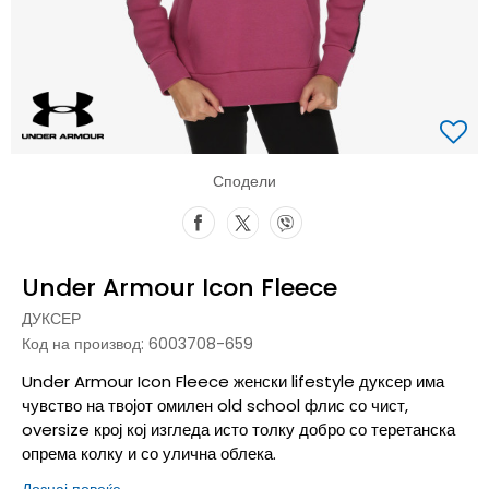
Сподели
Under Armour Icon Fleece
ДУКСЕР
Код на производ:
6003708-659
Under Armour Icon Fleece женски lifestyle дуксер има
чувство на твојот омилен old school флис со чист,
oversize крој кој изгледа исто толку добро со теретанска
опрема колку и со улична облека.
Дознај повеќе