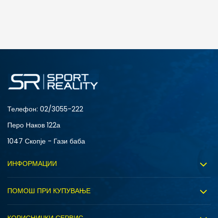
ДОДАДИ ВО КОРПА
3XL
4XL
S
XL
Телефон:
02/3055-222
Перо Наков 122а
1047 Скопје - Гази баба
ИНФОРМАЦИИ
За нас
ПОМОШ ПРИ КУПУВАЊЕ
Sport&Bonus програм
Услови на користење
Правила на Sport&Bonus програмата
КОРИСНИЧКИ СЕРВИС