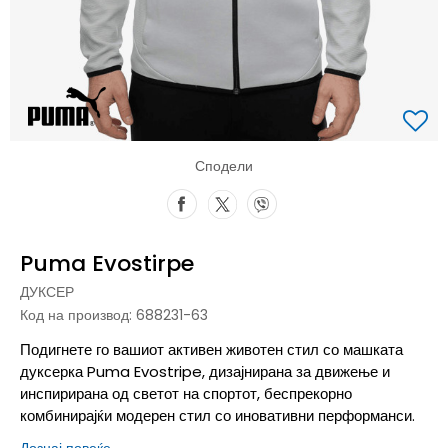
Сподели
Puma Evostirpe
ДУКСЕР
Код на производ:
688231-63
Подигнете го вашиот активен животен стил со машката
дуксерка Puma Evostripe, дизајнирана за движење и
инспирирана од светот на спортот, беспрекорно
комбинирајќи модерен стил со иновативни перформанси.
Дознај повеќе