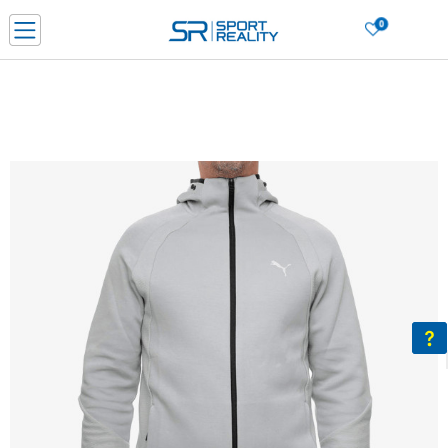
0
Нарачај online и заштеди
ДОЗНАЈ ПОВЕЌЕ
ДВА НАЧИНА НА ПЛАЌАЊЕ - при достава и со платежна картичка
ДОЗНАЈ ПОВЕЌЕ
LICK & COLLECT Платете со картичка online и подигнете во продавницата по ваш изб
ДОЗНАЈ ПОВЕЌЕ
Ценовник
ДОЗНАЈ ПОВЕЌЕ