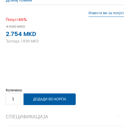
Извести ме за попуст
Попуст
40
%
4.590
MKD
2.754
MKD
Зштеда:
1.836
MKD
2XL
2XL
L
L
M
M
S
S
XL
XL
XS
XS
Количина:
ДОДАДИ ВО КОРПА
СПЕЦИФИКАЦИЈА