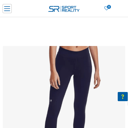
0
Нарачај online и заштеди
ДОЗНАЈ ПОВЕЌЕ
ДВА НАЧИНА НА ПЛАЌАЊЕ - при достава и со платежна картичка
ДОЗНАЈ ПОВЕЌЕ
LICK & COLLECT Платете со картичка online и подигнете во продавницата по ваш изб
ДОЗНАЈ ПОВЕЌЕ
Ценовник
ДОЗНАЈ ПОВЕЌЕ