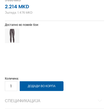
3.690
MKD
2.214
MKD
Зштеда:
1.476
MKD
Достапно во повеќе бои:
LG
L
MD
M
SM
S
XL
XL
XS
XS
Количина:
ДОДАДИ ВО КОРПА
СПЕЦИФИКАЦИЈА