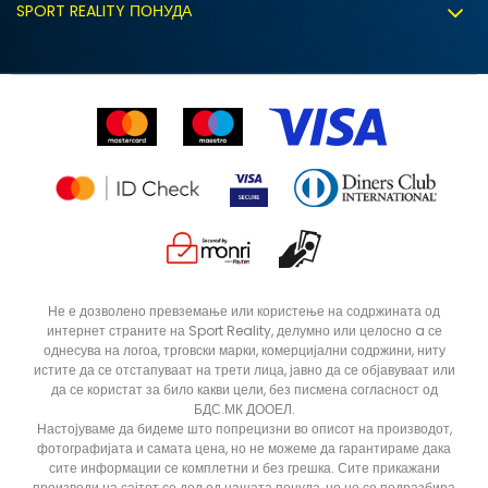
Политиката за колачиња
SPORT REALITY ПОНУДА
Соработка со нас
Замена на големина
Политика за директен маркетинг
Синдикална продажба
Подарок картичка
Право на откажување
Ценовник
Контакт
Click&Collect
Рекламациja
Продавници
Статус на нарачка
ДОДАДИ ВО КОРПА
3XL
L
Не е дозволено превземање или користење на содржината од
интернет страните на Sport Reality, делумно или целосно a се
XL
XS
однесува на логоа, трговски марки, комерцијални содржини, ниту
истите да се отстапуваат на трети лица, јавно да се објавуваат или
да се користат за било какви цели, без писмена согласност од
БДС.МК ДООЕЛ.
Настојуваме да бидеме што попрецизни во описот на производот,
фотографијата и самата цена, но не можеме да гарантираме дака
сите информации се комплетни и без грешка. Сите прикажани
производи на сајтот се дел од нашата понуда, но не се подразбира