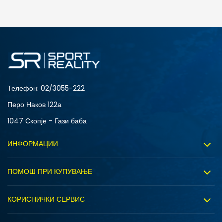
ДОДАДИ ВО КОРПА
SM
XL
Телефон:
02/3055-222
Перо Наков 122а
1047 Скопје - Гази баба
ИНФОРМАЦИИ
За нас
ПОМОШ ПРИ КУПУВАЊЕ
Sport&Bonus програм
Услови на користење
Правила на Sport&Bonus програмата
КОРИСНИЧКИ СЕРВИС
Политика на приватност
Вработување
Испорака