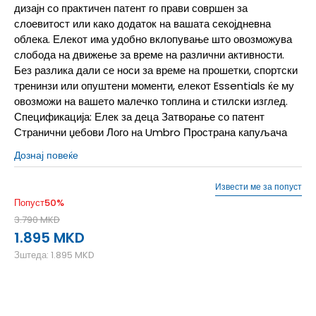
дизајн со практичен патент го прави совршен за
слоевитост или како додаток на вашата секојдневна
облека. Елекот има удобно вклопување што овозможува
слобода на движење за време на различни активности.
Без разлика дали се носи за време на прошетки, спортски
тренинзи или опуштени моменти, елекот Essentials ќе му
овозможи на вашето малечко топлина и стилски изглед.
Спецификација: Елек за деца Затворање со патент
Странични џебови Лого на Umbro Пространа капуљача
Дознај повеќе
Извести ме за попуст
Попуст
50
%
3.790
MKD
1.895
MKD
Зштеда:
1.895
MKD