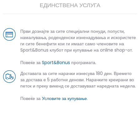
ЕДИНСТВЕНА УСЛУГА
Први дознајте за сите специјални понуди, попусти,
намалувања, роденденски изненадувања и искористете
ги сите бенефити кои ги имаат само членовите на
Sport&Bonus клубот при купување на online shop-от.
Повеќе за
Sport&Bonus
програмата.
Доставата за сите нарачки изнесува 180 ден. Времето
за достава е 5 работни денови. Нарачките креирани во
петок и преку викенд се доставуваат наредната недела.
Повеќе за
Условите за купување
.
СЛИЧНИ ПРОИЗВОДИ