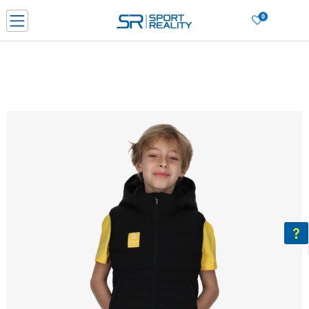
0
Нарачај online и заштеди
ДОЗНАЈ ПОВЕЌЕ
ДВА НАЧИНА НА ПЛАЌАЊЕ - при достава и со платежна картичка
ДОЗНАЈ ПОВЕЌЕ
LICK & COLLECT Платете со картичка online и подигнете во продавницата по ваш изб
ДОЗНАЈ ПОВЕЌЕ
Ценовник
ДОЗНАЈ ПОВЕЌЕ