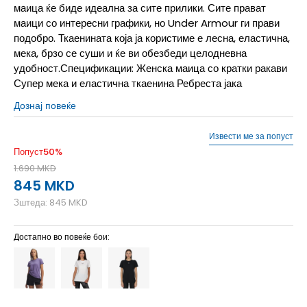
маица ќе биде идеална за сите прилики. Сите прават
маици со интересни графики, но Under Armour ги прави
подобро. Ткаенината која ја користиме е лесна, еластична,
мека, брзо се суши и ќе ви обезбеди целодневна
удобност.Спецификации: Женска маица со кратки ракави
Супер мека и еластична ткаенина Ребреста јака
Дознај повеќе
Извести ме за попуст
Попуст
50
%
1.690
MKD
845
MKD
Зштеда:
845
MKD
Достапно во повеќе бои: