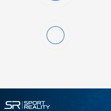
ДОДАДИ ВО КОРПА
2XS
3XL
4XLT
L
MT
S