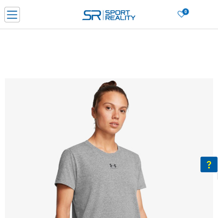
0
Нарачај online и заштеди
ДОЗНАЈ ПОВЕЌЕ
ДВА НАЧИНА НА ПЛАЌАЊЕ - при достава и со платежна картичка
ДОЗНАЈ ПОВЕЌЕ
LICK & COLLECT Платете со картичка online и подигнете во продавницата по ваш изб
ДОЗНАЈ ПОВЕЌЕ
Ценовник
ДОЗНАЈ ПОВЕЌЕ