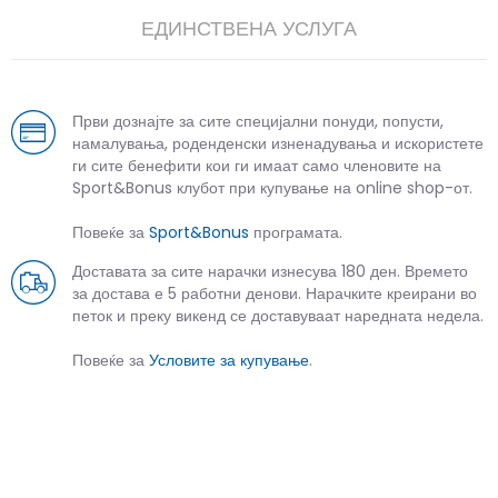
ЕДИНСТВЕНА УСЛУГА
Први дознајте за сите специјални понуди, попусти,
намалувања, роденденски изненадувања и искористете
ги сите бенефити кои ги имаат само членовите на
Sport&Bonus клубот при купување на online shop-от.
Повеќе за
Sport&Bonus
програмата.
Доставата за сите нарачки изнесува 180 ден. Времето
за достава е 5 работни денови. Нарачките креирани во
петок и преку викенд се доставуваат наредната недела.
Повеќе за
Условите за купување
.
СЛИЧНИ ПРОИЗВОДИ