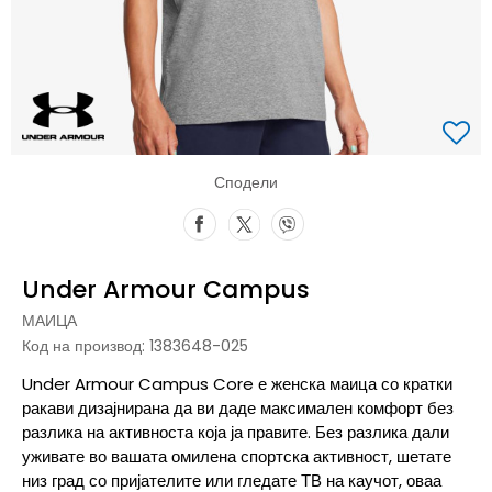
Сподели
Under Armour Campus
МАИЦА
Код на производ:
1383648-025
Under Armour Campus Core е женска маица со кратки
ракави дизајнирана да ви даде максимален комфорт без
разлика на активноста која ја правите. Без разлика дали
уживате во вашата омилена спортска активност, шетате
низ град со пријателите или гледате ТВ на каучот, оваа