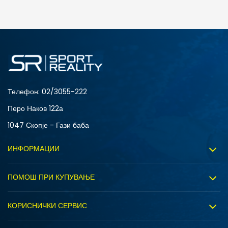
ДОДАДИ ВО КОРПА
L
M
XS
Телефон:
02/3055-222
Перо Наков 122а
1047 Скопје - Гази баба
ИНФОРМАЦИИ
За нас
ПОМОШ ПРИ КУПУВАЊЕ
Sport&Bonus програм
Услови на користење
Правила на Sport&Bonus програмата
КОРИСНИЧКИ СЕРВИС
Политика на приватност
Вработување
Испорака