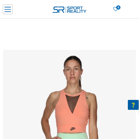
0
Нарачај online и заштеди
ДОЗНАЈ ПОВЕЌЕ
ДВА НАЧИНА НА ПЛАЌАЊЕ - при достава и со платежна картичка
ДОЗНАЈ ПОВЕЌЕ
LICK & COLLECT Платете со картичка online и подигнете во продавницата по ваш изб
ДОЗНАЈ ПОВЕЌЕ
Ценовник
ДОЗНАЈ ПОВЕЌЕ