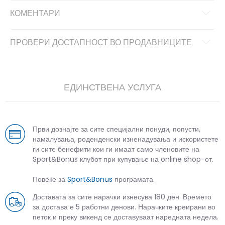
КОМЕНТАРИ
ПРОВЕРИ ДОСТАПНОСТ ВО ПРОДАВНИЦИТЕ
ЕДИНСТВЕНА УСЛУГА
Први дознајте за сите специјални понуди, попусти,
намалувања, роденденски изненадувања и искористете
ги сите бенефити кои ги имаат само членовите на
Sport&Bonus клубот при купување на online shop-от.
Повеќе за
Sport&Bonus
програмата.
Доставата за сите нарачки изнесува 180 ден. Времето
за достава е 5 работни денови. Нарачките креирани во
петок и преку викенд се доставуваат наредната недела.