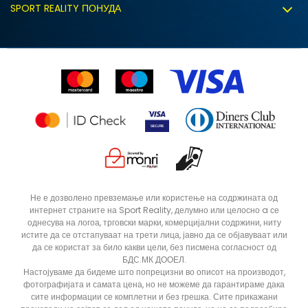
Политиката за колачиња
SPORT REALITY ПОНУДА
Соработка со нас
Замена на големина
Политика за директен маркетинг
Синдикална продажба
Подарок картичка
Право на откажување
Ценовник
Контакт
Click&Collect
Рекламациja
Продавници
Статус на нарачка
ДОДАДИ ВО КОРПА
S
XS
Не е дозволено превземање или користење на содржината од
интернет страните на Sport Reality, делумно или целосно a се
однесува на логоа, трговски марки, комерцијални содржини, ниту
истите да се отстапуваат на трети лица, јавно да се објавуваат или
да се користат за било какви цели, без писмена согласност од
БДС.МК ДООЕЛ.
Настојуваме да бидеме што попрецизни во описот на производот,
фотографијата и самата цена, но не можеме да гарантираме дака
сите информации се комплетни и без грешка. Сите прикажани