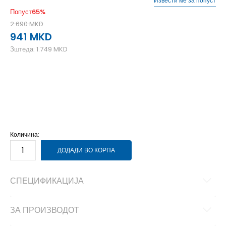
Извести ме за попуст
Попуст
65
%
2.690
MKD
941
MKD
Зштеда:
1.749
MKD
2XL
2XL
L
L
M
M
S
S
XL
XL
XS
XS
Количина:
ДОДАДИ ВО КОРПА
СПЕЦИФИКАЦИЈА
ЗА ПРОИЗВОДОТ