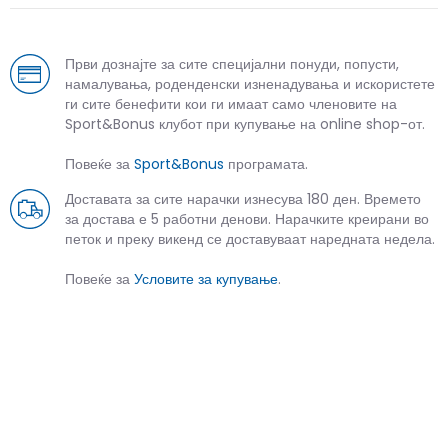
Први дознајте за сите специјални понуди, попусти,
намалувања, роденденски изненадувања и искористете
ги сите бенефити кои ги имаат само членовите на
Sport&Bonus клубот при купување на online shop-от.
Повеќе за
Sport&Bonus
програмата.
Доставата за сите нарачки изнесува 180 ден. Времето
за достава е 5 работни денови. Нарачките креирани во
петок и преку викенд се доставуваат наредната недела.
Повеќе за
Условите за купување
.
СЛИЧНИ ПРОИЗВОДИ