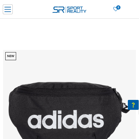
0
Нарачај online и заштеди
ДОЗНАЈ ПОВЕЌЕ
ДВА НАЧИНА НА ПЛАЌАЊЕ - при достава и со платежна картичка
ДОЗНАЈ ПОВЕЌЕ
LICK & COLLECT Платете со картичка online и подигнете во продавницата по ваш изб
NEW
ДОЗНАЈ ПОВЕЌЕ
Ценовник
ДОЗНАЈ ПОВЕЌЕ