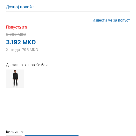
Дознај повеќе
Извести ме за попуст
Попуст
20
%
3.990
MKD
3.192
MKD
Зштеда:
798
MKD
Достапно во повеќе бои:
L
12-13г.
M
11-12г.
S
9-10г.
XL
14-15г.
XS
7-8г.
Количина: