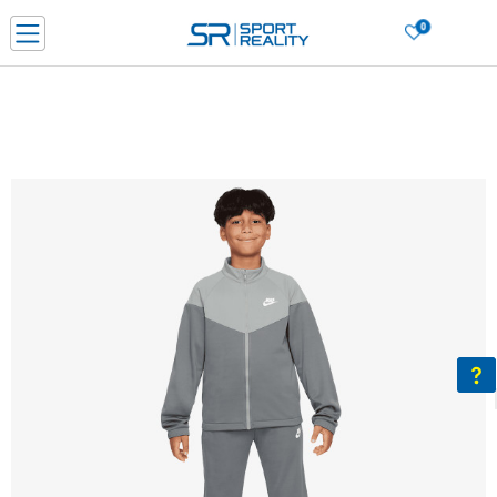
0
Нарачај online и заштеди
ДОЗНАЈ ПОВЕЌЕ
ДВА НАЧИНА НА ПЛАЌАЊЕ - при достава и со платежна картичка
ДОЗНАЈ ПОВЕЌЕ
LICK & COLLECT Платете со картичка online и подигнете во продавницата по ваш изб
ДОЗНАЈ ПОВЕЌЕ
Ценовник
ДОЗНАЈ ПОВЕЌЕ