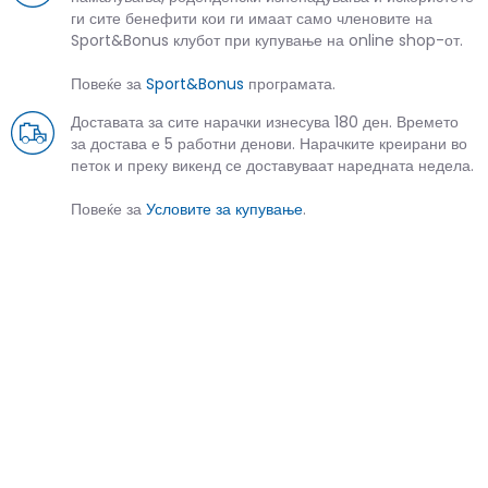
ги сите бенефити кои ги имаат само членовите на
Sport&Bonus клубот при купување на online shop-от.
Повеќе за
Sport&Bonus
програмата.
Доставата за сите нарачки изнесува 180 ден. Времето
за достава е 5 работни денови. Нарачките креирани во
петок и преку викенд се доставуваат наредната недела.
Повеќе за
Условите за купување
.
СЛИЧНИ ПРОИЗВОДИ