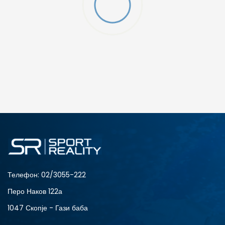
R
ДОДАДИ ВО КОРПА
S
XL
Телефон:
02/3055-222
Перо Наков 122а
1047 Скопје - Гази баба