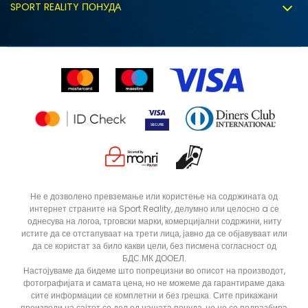
Политиката за колачиња
SPORT REALITY ПОНУДА
Соработка со нас
Замена на големина
Политика за директен маркетинг
Синдикална продажба
Подарок картичка
MTL
Право на откажување
Ценовник
Контакт
Click&Collect
Рекламациja
Продавници
Статус на нарачка
ДОДАДИ ВО КОРПА
L
M
Не е дозволено превземање или користење на содржината од
интернет страните на Sport Reality, делумно или целосно a се
XS
однесува на логоа, трговски марки, комерцијални содржини, ниту
истите да се отстапуваат на трети лица, јавно да се објавуваат или
да се користат за било какви цели, без писмена согласност од
БДС.МК ДООЕЛ.
Настојуваме да бидеме што попрецизни во описот на производот,
фотографијата и самата цена, но не можеме да гарантираме дака
сите информации се комплетни и без грешка. Сите прикажани
производи на сајтот се дел од нашата понуда, но не се подразбира