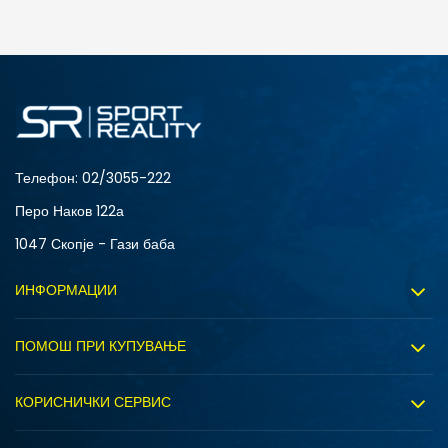
ДОДАДИ ВО КОРПА
L
M
XS
Телефон:
02/3055-222
Перо Наков 122а
1047 Скопје - Гази баба
ИНФОРМАЦИИ
За нас
ПОМОШ ПРИ КУПУВАЊЕ
Sport&Bonus програм
Услови на користење
Правила на Sport&Bonus програмата
КОРИСНИЧКИ СЕРВИС
Политика на приватност
Вработување
Испорака