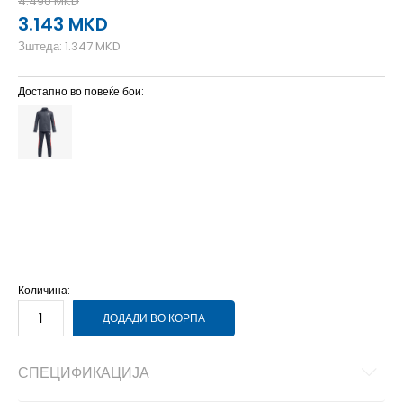
4.490
MKD
3.143
MKD
Зштеда:
1.347
MKD
Достапно во повеќе бои:
YLG
13-14г.
YMD
11-12г.
YSM
9-10г.
YXL
14-15г.
Количина:
ДОДАДИ ВО КОРПА
СПЕЦИФИКАЦИЈА