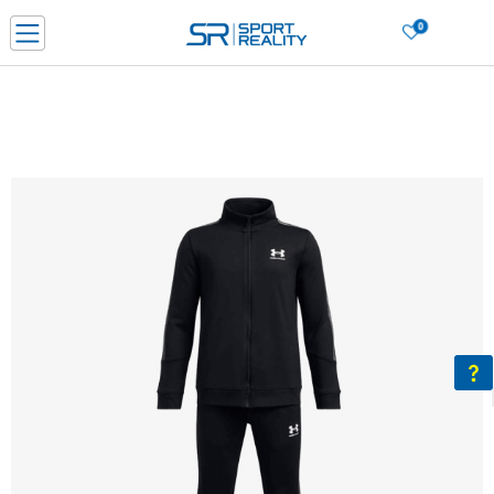
0
Нарачај online и заштеди
ДОЗНАЈ ПОВЕЌЕ
ДВА НАЧИНА НА ПЛАЌАЊЕ - при достава и со платежна картичка
ДОЗНАЈ ПОВЕЌЕ
LICK & COLLECT Платете со картичка online и подигнете во продавницата по ваш изб
ДОЗНАЈ ПОВЕЌЕ
Ценовник
ДОЗНАЈ ПОВЕЌЕ