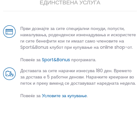
ЕДИНСТВЕНА УСЛУГА
Први дознајте за сите специјални понуди, попусти,
намалувања, роденденски изненадувања и искористете
ги сите бенефити кои ги имаат само членовите на
Sport&Bonus клубот при купување на online shop-от.
Повеќе за
Sport&Bonus
програмата.
Доставата за сите нарачки изнесува 180 ден. Времето
за достава е 5 работни денови. Нарачките креирани во
петок и преку викенд се доставуваат наредната недела.
Повеќе за
Условите за купување
.
СЛИЧНИ ПРОИЗВОДИ