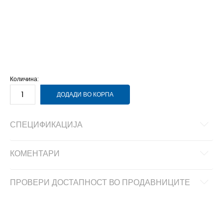
104
3-4г.
62
0-3м.
68
3-6м.
74
6-9м.
80
9-12м.
86
12-18м.
92
18-24м.
98
2-3г.
Количина:
ДОДАДИ ВО КОРПА
СПЕЦИФИКАЦИЈА
КОМЕНТАРИ
ПРОВЕРИ ДОСТАПНОСТ ВО ПРОДАВНИЦИТЕ