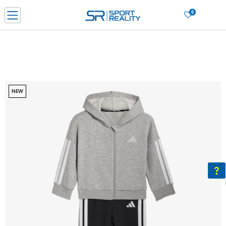
0
Нарачај online и заштеди
ДОЗНАЈ ПОВЕЌЕ
ДВА НАЧИНА НА ПЛАЌАЊЕ - при достава и со платежна картичка
ДОЗНАЈ ПОВЕЌЕ
LICK & COLLECT Платете со картичка online и подигнете во продавницата по ваш изб
NEW
ДОЗНАЈ ПОВЕЌЕ
Ценовник
ДОЗНАЈ ПОВЕЌЕ