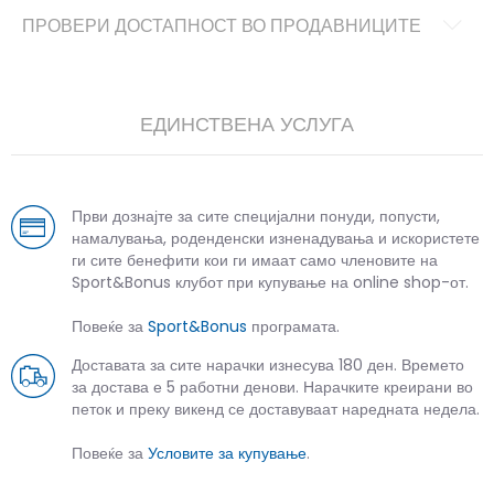
ПРОВЕРИ ДОСТАПНОСТ ВО ПРОДАВНИЦИТЕ
ЕДИНСТВЕНА УСЛУГА
Први дознајте за сите специјални понуди, попусти,
намалувања, роденденски изненадувања и искористете
ги сите бенефити кои ги имаат само членовите на
Sport&Bonus клубот при купување на online shop-от.
Повеќе за
Sport&Bonus
програмата.
Доставата за сите нарачки изнесува 180 ден. Времето
за достава е 5 работни денови. Нарачките креирани во
петок и преку викенд се доставуваат наредната недела.
Повеќе за
Условите за купување
.