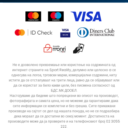
Право на откажување
Ценовник
Контакт
Click&Collect
Рекламациja
Продавници
Статус на нарачка
ДОДАДИ ВО КОРПА
L
M
Не е дозволено превземање или користење на содржината од
интернет страните на Sport Reality, делумно или целосно a се
XS
однесува на логоа, трговски марки, комерцијални содржини, ниту
истите да се отстапуваат на трети лица, јавно да се објавуваат или
да се користат за било какви цели, без писмена согласност од
БДС.МК ДООЕЛ.
Настојуваме да бидеме што попрецизни во описот на производот,
фотографијата и самата цена, но не можеме да гарантираме дака
сите информации се комплетни и без грешка. Сите прикажани
производи на сајтот се дел од нашата понуда, но не се подразбира
дека мораат да се достапни во секој момент. Достапноста на
производите може да ја проверите и на телефонскиот број 02 3055
222.