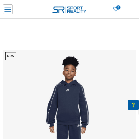
0
Нарачај online и заштеди
ДОЗНАЈ ПОВЕЌЕ
ДВА НАЧИНА НА ПЛАЌАЊЕ - при достава и со платежна картичка
ДОЗНАЈ ПОВЕЌЕ
LICK & COLLECT Платете со картичка online и подигнете во продавницата по ваш изб
NEW
ДОЗНАЈ ПОВЕЌЕ
Ценовник
ДОЗНАЈ ПОВЕЌЕ