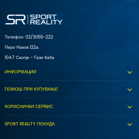
L
M
XS
Телефон:
02/3055-222
Перо Наков 122а
1047 Скопје - Гази баба
ИНФОРМАЦИИ
За нас
ПОМОШ ПРИ КУПУВАЊЕ
Sport&Bonus програм
Услови на користење
Правила на Sport&Bonus програмата
КОРИСНИЧКИ СЕРВИС
Политика на приватност
Вработување
Испорака
Политиката за колачиња
SPORT REALITY ПОНУДА
Соработка со нас
Замена на големина
Политика за директен маркетинг
Синдикална продажба
Подарок картичка
MTL