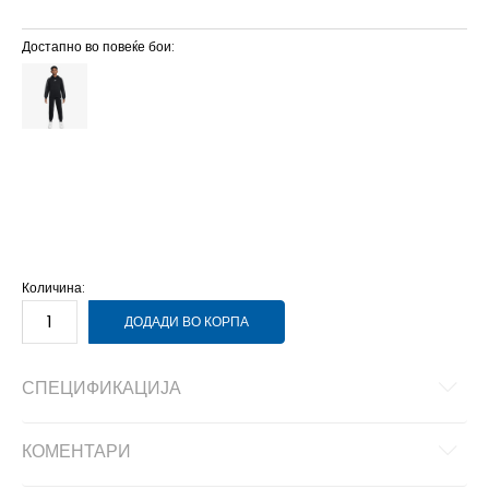
Достапно во повеќе бои:
L
12-13г.
M
11-12г.
S
9-10г.
XL
14-15г.
XS
7-8г.
Количина:
ДОДАДИ ВО КОРПА
СПЕЦИФИКАЦИЈА
КОМЕНТАРИ