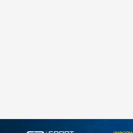
Nike W NK STDO FLC LW STD PO HDY
4.490
MKD
Големина