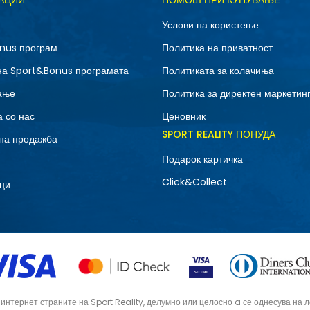
АЦИИ
ПОМОШ ПРИ КУПУВАЊЕ
M
S
Услови на користење
nus програм
Политика на приватност
на Sport&Bonus програмата
Политиката за колачиња
ање
Политика за директен маркетин
 со нас
Ценовник
SPORT REALITY ПОНУДА
на продажба
Подарок картичка
Click&Collect
ци
тернет страните на Sport Reality, делумно или целосно a се однесува на лог