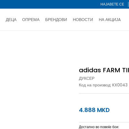
НАЈАВЕТЕ СЕ
ДЕЦА
ОПРЕМА
БРЕНДОВИ
НОВОСТИ
НА АКЦИЈA
Нарачај online и заштеди
ДОЗНАЈ ПОВЕЌЕ
НА НА ПЛАЌАЊЕ - при достава и со платежна картичка
ДОЗН
 TIRO TT
тете со картичка online и подигнете во продавницата по ваш 
Ценовник
ДОЗНАЈ ПОВЕЌЕ
adidas FARM TI
ДУКСЕР
Код на производ:
KX0043
4.888
MKD
Достапно во повеќе бои: