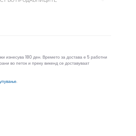
СТ ВО ПРОДАВНИЦИТЕ
чки изнесува 180 ден. Времето за достава е 5 работни
рани во петок и преку викенд се доставуваат
купување
.