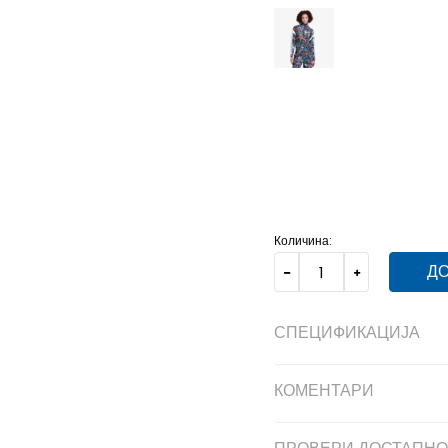
2XL
2XL
2XLS
2XLS
2
M/S
M/S
S
S
S/S
S/
Количина:
ДО
СПЕЦИФИКАЦИЈА
КОМЕНТАРИ