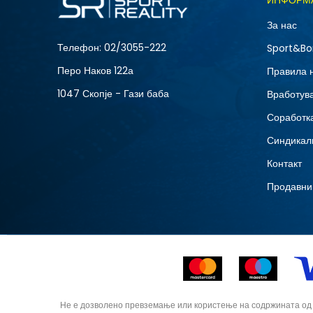
ИНФОРМ
L
За нас
XS
Телефон:
02/3055-222
Sport&Bo
Перо Наков 122а
Правила 
1047 Скопје - Гази баба
Вработув
Соработка
Синдикал
Контакт
Продавни
Не е дозволено превземање или користење на содржината од ин