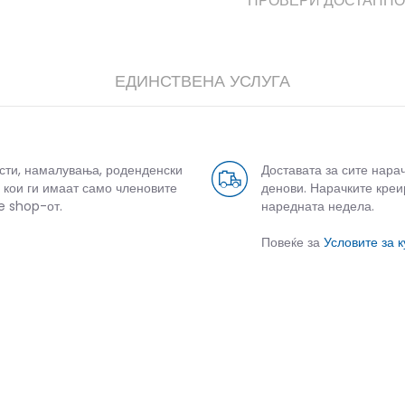
ПРОВЕРИ ДОСТАПНО
ЕДИНСТВЕНА УСЛУГА
усти, намалувања, роденденски
Доставата за сите нара
 кои ги имаат само членовите
денови. Нарачките креи
e shop-от.
наредната недела.
Повеќе за
Условите за 
СЛИЧНИ ПРОИЗВОДИ