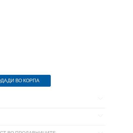
XS
2XS
2XSS
2XSS
L
L
L/S
L/S
M
M
S
XL
XL
XS
XS
XS/S
XS/S
ДАДИ ВО КОРПА