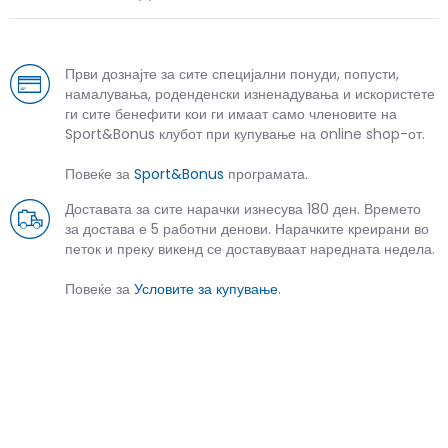
Први дознајте за сите специјални понуди, попусти,
намалувања, роденденски изненадувања и искористете
ги сите бенефити кои ги имаат само членовите на
Sport&Bonus клубот при купување на online shop-от.
Повеќе за
Sport&Bonus
програмата.
Доставата за сите нарачки изнесува 180 ден. Времето
за достава е 5 работни денови. Нарачките креирани во
петок и преку викенд се доставуваат наредната недела.
Повеќе за
Условите за купување
.
СЛИЧНИ ПРОИЗВОДИ