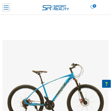
0
Нарачај online и заштеди
ДОЗНАЈ ПОВЕЌЕ
ДВА НАЧИНА НА ПЛАЌАЊЕ - при достава и со платежна картичка
ДОЗНАЈ ПОВЕЌЕ
LICK & COLLECT Платете со картичка online и подигнете во продавницата по ваш изб
ДОЗНАЈ ПОВЕЌЕ
Ценовник
ДОЗНАЈ ПОВЕЌЕ