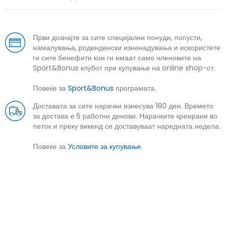
Први дознајте за сите специјални понуди, попусти,
намалувања, роденденски изненадувања и искористете
ги сите бенефити кои ги имаат само членовите на
Sport&Bonus клубот при купување на online shop-от.
Повеќе за
Sport&Bonus
програмата.
Доставата за сите нарачки изнесува 180 ден. Времето
за достава е 5 работни денови. Нарачките креирани во
петок и преку викенд се доставуваат наредната недела.
Повеќе за
Условите за купување
.
СЛИЧНИ ПРОИЗВОДИ