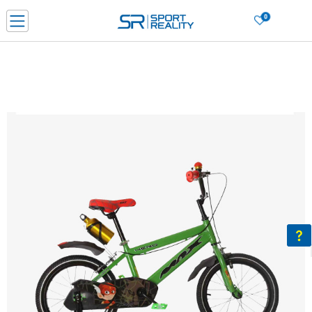
0
Нарачај online и заштеди
ДОЗНАЈ ПОВЕЌЕ
ДВА НАЧИНА НА ПЛАЌАЊЕ - при достава и со платежна картичка
ДОЗНАЈ ПОВЕЌЕ
LICK & COLLECT Платете со картичка online и подигнете во продавницата по ваш изб
ДОЗНАЈ ПОВЕЌЕ
Ценовник
ДОЗНАЈ ПОВЕЌЕ