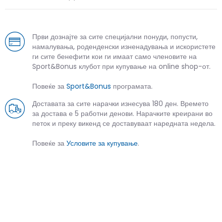
Први дознајте за сите специјални понуди, попусти,
намалувања, роденденски изненадувања и искористете
ги сите бенефити кои ги имаат само членовите на
Sport&Bonus клубот при купување на online shop-от.
Повеќе за
Sport&Bonus
програмата.
Доставата за сите нарачки изнесува 180 ден. Времето
за достава е 5 работни денови. Нарачките креирани во
петок и преку викенд се доставуваат наредната недела.
Повеќе за
Условите за купување
.
СЛИЧНИ ПРОИЗВОДИ