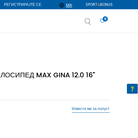
РЕГИСТРИРАЈТЕ СЕ
SPORT
&
BONUS
МК
0
АЈ ПОВЕЌЕ
избор
ДОЗНАЈ ПОВЕЌЕ
ЛОСИПЕД MAX GINA 12.0 16"
Извести ме за попуст