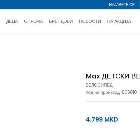
НАЈАВЕТЕ СЕ
ДЕЦА
ОПРЕМА
БРЕНДОВИ
НОВОСТИ
НА АКЦИЈA
Нарачај online и заштеди
ДОЗНАЈ ПОВЕЌЕ
НА НА ПЛАЌАЊЕ - при достава и со платежна картичка
ДОЗН
тротинети
Велосипед
Max ДЕТСКИ ВЕЛОСИПЕД MAX GINA 12.0 16"
тете со картичка online и подигнете во продавницата по ваш 
Ценовник
ДОЗНАЈ ПОВЕЌЕ
Max ДЕТСКИ ВЕ
ВЕЛОСИПЕД
Код на производ:
805810
4.799
MKD