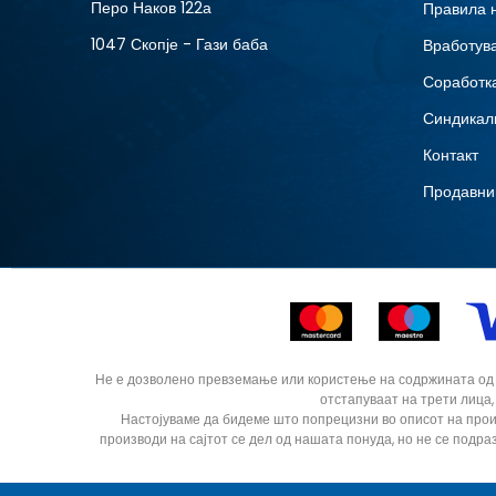
Перо Наков 122а
Правила 
1047 Скопје - Гази баба
Вработув
Соработка
Синдикал
Контакт
Продавни
Не е дозволено превземање или користење на содржината од ин
отстапуваат на трети лица,
Настојуваме да бидеме што попрецизни во описот на прои
производи на сајтот се дел од нашата понуда, но не се подра