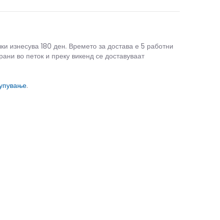
чки изнесува 180 ден. Времето за достава е 5 работни
рани во петок и преку викенд се доставуваат
купување
.