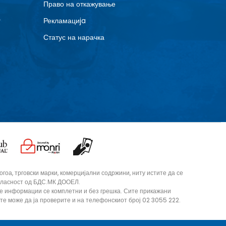
Право на откажување
г
Рекламациja
Статус на нарачка
оа, трговски марки, комерцијални содржини, ниту истите да се
согласност од БДС.МК ДООЕЛ.
те информации се комплетни и без грешка. Сите прикажани
ите може да ја проверите и на телефонскиот број 02 3055 222.