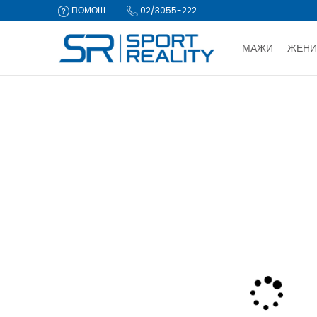
ПОМОШ
02/3055-222
МАЖИ
ЖЕНИ
ДВА НАЧИ
Sport Reality
Производи
Опрема
Велосипеди, ролери и 
CLICK & COLLECT Пла