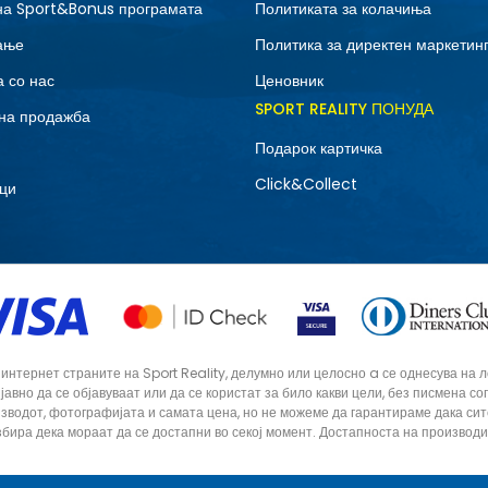
на Sport&Bonus програмата
Политиката за колачиња
ање
Политика за директен маркетин
 со нас
Ценовник
SPORT REALITY ПОНУДА
на продажба
Подарок картичка
Click&Collect
ци
тернет страните на Sport Reality, делумно или целосно a се однесува на лог
 јавно да се објавуваат или да се користат за било какви цели, без писмена 
зводот, фотографијата и самата цена, но не можеме да гарантираме дака си
збира дека мораат да се достапни во секој момент. Достапноста на производ