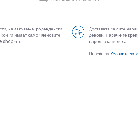
усти, намалувања, роденденски
Доставата за сите нара
 кои ги имаат само членовите
денови. Нарачките креи
e shop-от.
наредната недела.
Повеќе за
Условите за 
СЛИЧНИ ПРОИЗВОДИ