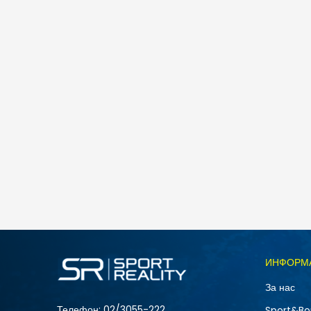
Rider RIDER R1 ENERGY KIDS
890
MKD
445
MKD
Попуст
50
%
Големина
ИНФОРМ
25-26
За нас
31
Телефон:
02/3055-222
Sport&Bo