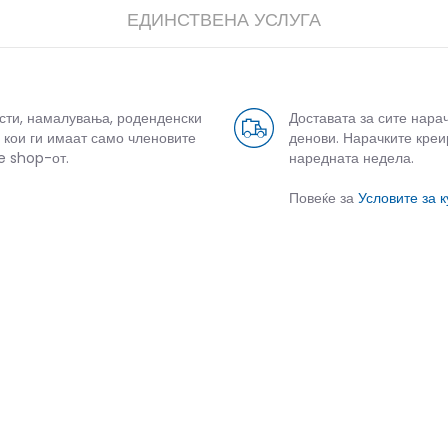
ЕДИНСТВЕНА УСЛУГА
усти, намалувања, роденденски
Доставата за сите нара
 кои ги имаат само членовите
денови. Нарачките креи
e shop-от.
наредната недела.
Повеќе за
Условите за 
СЛИЧНИ ПРОИЗВОДИ