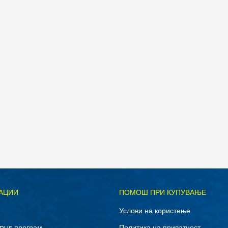
Д
АЦИИ
ПОМОШ ПРИ КУПУВАЊЕ
27
28-29
Услови на користење
32
33
nus програм
Политика на приватност