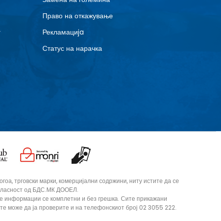
Право на откажување
г
Рекламациja
Статус на нарачка
оа, трговски марки, комерцијални содржини, ниту истите да се
согласност од БДС.МК ДООЕЛ.
те информации се комплетни и без грешка. Сите прикажани
ите може да ја проверите и на телефонскиот број 02 3055 222.