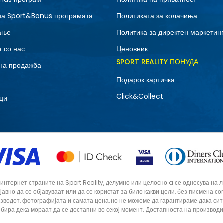
37-38
на Sport&Bonus програмата
Политиката за колачиња
ање
Политика за директен маркетин
 со нас
Ценовник
SPORT REALITY ПОНУДА
на продажба
Подарок картичка
Click&Collect
ци
тернет страните на Sport Reality, делумно или целосно a се однесува на лог
 јавно да се објавуваат или да се користат за било какви цели, без писмена 
зводот, фотографијата и самата цена, но не можеме да гарантираме дака си
збира дека мораат да се достапни во секој момент. Достапноста на производ