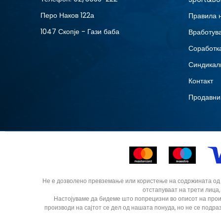
36
Перо Наков 122а
Правила 
1047 Скопје - Гази баба
Вработув
Соработка
Синдикал
Контакт
Продавни
Не е дозволено превземање или користење на содржината од ин
отстапуваат на трети лица,
Настојуваме да бидеме што попрецизни во описот на прои
производи на сајтот се дел од нашата понуда, но не се подра