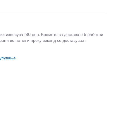
чки изнесува 180 ден. Времето за достава е 5 работни
рани во петок и преку викенд се доставуваат
купување
.