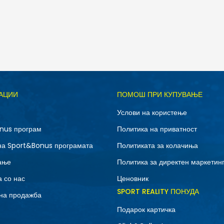
Д
АЦИИ
ПОМОШ ПРИ КУПУВАЊЕ
M
S
Услови на користење
nus програм
Политика на приватност
на Sport&Bonus програмата
Политиката за колачиња
ање
Политика за директен маркетин
 со нас
Ценовник
SPORT REALITY ПОНУДА
на продажба
Подарок картичка