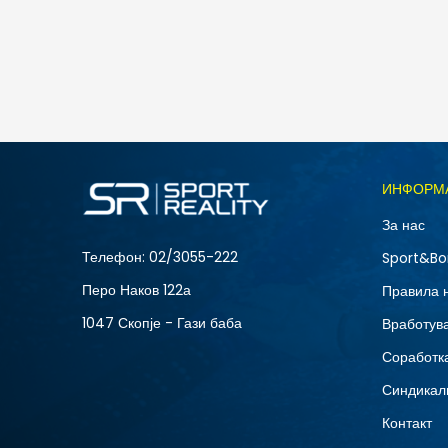
Nike W NK STDO FLC LW MR STD CF PNT
3.790
MKD
Големина
ИНФОРМ
L
За нас
XS
Телефон:
02/3055-222
Sport&Bo
Перо Наков 122а
Правила 
1047 Скопје - Гази баба
Вработув
Соработка
Синдикал
Контакт