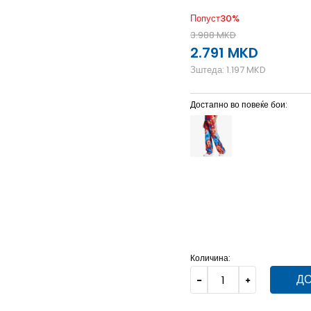
Попуст
30
%
3.988
MKD
2.791
MKD
Зштеда:
1.197
MKD
Достапно во повеќе бои:
2XL
2XL
2XS
2XS
L
L
Количина:
ДО