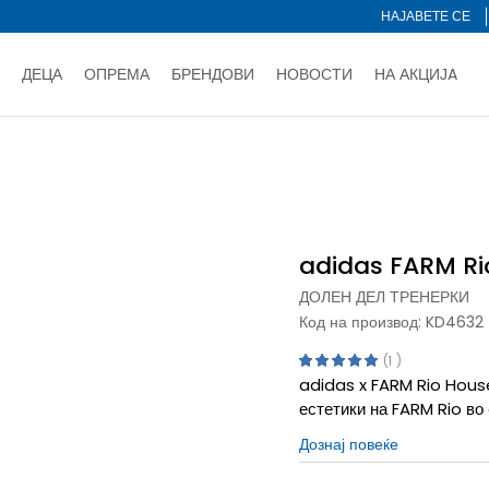
НАЈАВЕТЕ СЕ
ДЕЦА
ОПРЕМА
БРЕНДОВИ
НОВОСТИ
НА АКЦИЈA
Нарачај online и заштеди
ДОЗНАЈ ПОВЕЌЕ
НА НА ПЛАЌАЊЕ - при достава и со платежна картичка
ДОЗН
и
Долен дел тренерки
adidas FARM Rio House of Tiro
тете со картичка online и подигнете во продавницата по ваш 
Ценовник
ДОЗНАЈ ПОВЕЌЕ
adidas FARM Rio
ДОЛЕН ДЕЛ ТРЕНЕРКИ
Код на производ:
KD4632
1
adidas x FARM Rio House
естетики на FARM Rio во 
Дознај повеќе