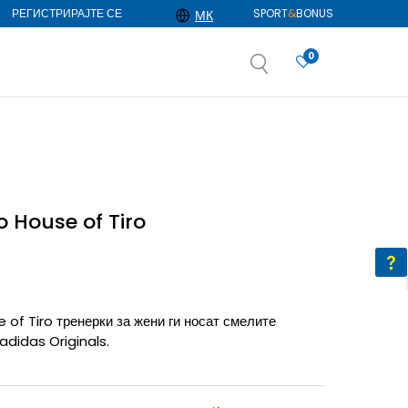
РЕГИСТРИРАЈТЕ СЕ
SPORT
&
BONUS
МК
0
АЈ ПОВЕЌЕ
избор
ДОЗНАЈ ПОВЕЌЕ
 House of Tiro
 of Tiro тренерки за жени ги носат смелите
adidas Originals.