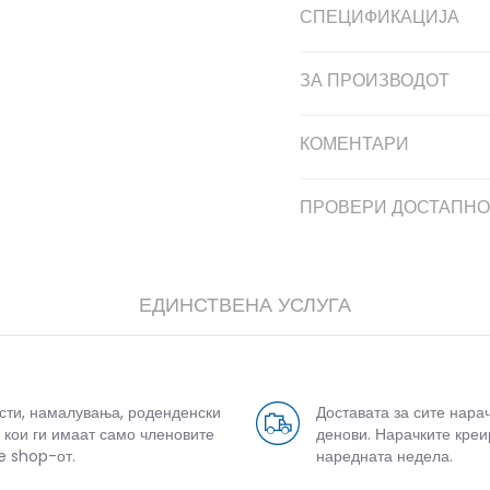
СПЕЦИФИКАЦИЈА
ЗА ПРОИЗВОДОТ
КОМЕНТАРИ
ПРОВЕРИ ДОСТАПНО
ЕДИНСТВЕНА УСЛУГА
усти, намалувања, роденденски
Доставата за сите нара
 кои ги имаат само членовите
денови. Нарачките креи
e shop-от.
наредната недела.