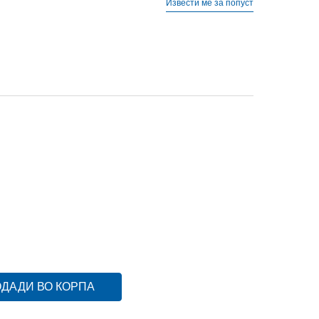
Извести ме за попуст
M
M
S
S
XL
XL
XS
XS
ДАДИ ВО КОРПА