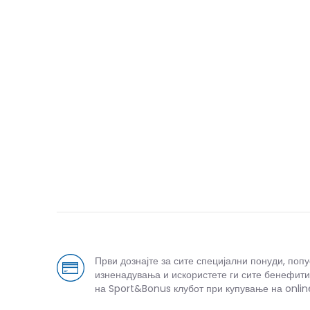
Први дознајте за сите специјални понуди, поп
изненадувања и искористете ги сите бенефити
на Sport&Bonus клубот при купување на onlin