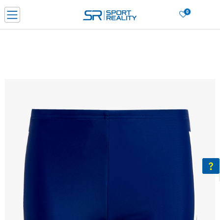
0
Нарачај online и заштеди
ДОЗНАЈ ПОВЕЌЕ
ДВА НАЧИНА НА ПЛАЌАЊЕ - при достава и со платежна картичка
ДОЗНАЈ ПОВЕЌЕ
LICK & COLLECT Платете со картичка online и подигнете во продавницата по ваш изб
ДОЗНАЈ ПОВЕЌЕ
Ценовник
ДОЗНАЈ ПОВЕЌЕ