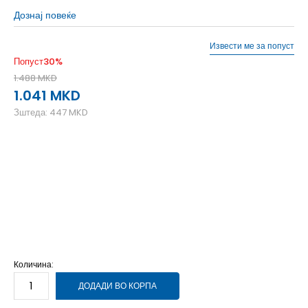
Дознај повеќе
Извести ме за попуст
Попуст
30
%
1.488
MKD
1.041
MKD
Зштеда:
447
MKD
104
3-4г.
110
4-5г.
116
5-6г.
128
7-8г.
140
9-10г.
152
11-12г.
158
12-13г.
164
13-14г.
176
15-16г.
92
18-24м.
98
2-3г.
Количина:
ДОДАДИ ВО КОРПА