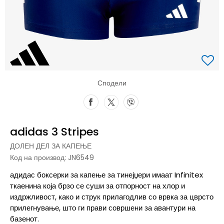
Сподели
adidas 3 Stripes
ДОЛЕН ДЕЛ ЗА КАПЕЊЕ
Код на производ:
JN6549
адидас боксерки за капење за тинејџери имаат Infinitex
ткаенина која брзо се суши за отпорност на хлор и
издржливост, како и струк прилагодлив со врвка за цврсто
прилегнување, што ги прави совршени за авантури на
базенот.