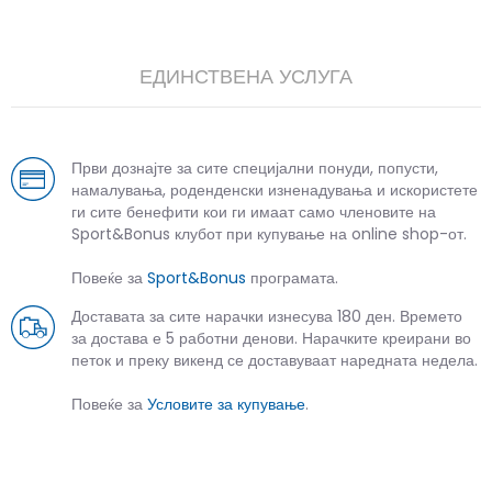
ЕДИНСТВЕНА УСЛУГА
Први дознајте за сите специјални понуди, попусти,
намалувања, роденденски изненадувања и искористете
ги сите бенефити кои ги имаат само членовите на
Sport&Bonus клубот при купување на online shop-от.
Повеќе за
Sport&Bonus
програмата.
Доставата за сите нарачки изнесува 180 ден. Времето
за достава е 5 работни денови. Нарачките креирани во
петок и преку викенд се доставуваат наредната недела.
Повеќе за
Условите за купување
.
СЛИЧНИ ПРОИЗВОДИ