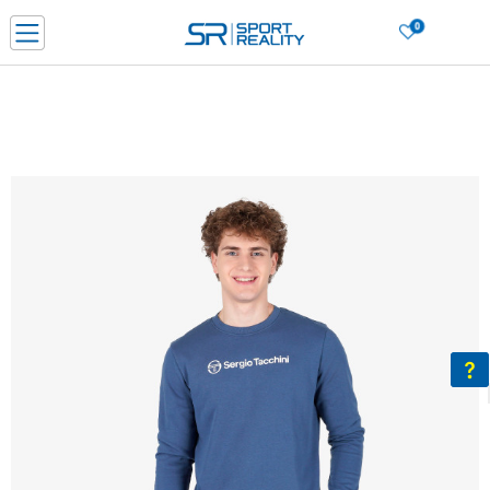
0
Нарачај online и заштеди
ДОЗНАЈ ПОВЕЌЕ
ДВА НАЧИНА НА ПЛАЌАЊЕ - при достава и со платежна картичка
ДОЗНАЈ ПОВЕЌЕ
LICK & COLLECT Платете со картичка online и подигнете во продавницата по ваш изб
ДОЗНАЈ ПОВЕЌЕ
Ценовник
ДОЗНАЈ ПОВЕЌЕ