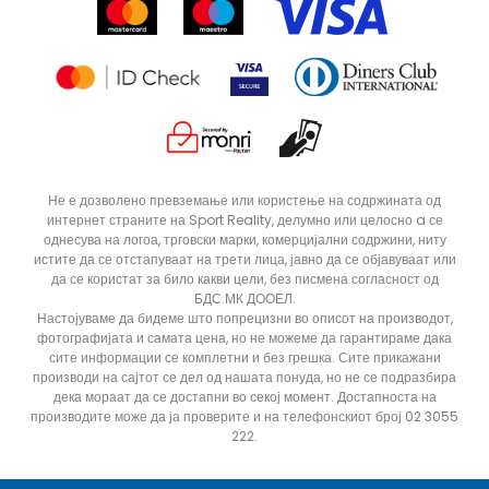
Продавници
Статус на нарачка
ДОДАДИ ВО КОРПА
XLT3
XLT2
Не е дозволено превземање или користење на содржината од
интернет страните на Sport Reality, делумно или целосно a се
ST
S
однесува на логоа, трговски марки, комерцијални содржини, ниту
M
LT3
истите да се отстапуваат на трети лица, јавно да се објавуваат или
да се користат за било какви цели, без писмена согласност од
2XL
5XLT
БДС.МК ДООЕЛ.
Настојуваме да бидеме што попрецизни во описот на производот,
4XLT
4XL
фотографијата и самата цена, но не можеме да гарантираме дака
сите информации се комплетни и без грешка. Сите прикажани
3XLT
3XL
производи на сајтот се дел од нашата понуда, но не се подразбира
2XS
2XLT
дека мораат да се достапни во секој момент. Достапноста на
производите може да ја проверите и на телефонскиот број 02 3055
222.