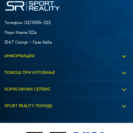
S
XL
Телефон:
02/3055-222
Перо Наков 122а
1047 Скопје - Гази баба
ИНФОРМАЦИИ
За нас
ПОМОШ ПРИ КУПУВАЊЕ
Sport&Bonus програм
Услови на користење
Правила на Sport&Bonus програмата
КОРИСНИЧКИ СЕРВИС
Политика на приватност
Вработување
Испорака
Политиката за колачиња
SPORT REALITY ПОНУДА
Соработка со нас
Замена на големина
Политика за директен маркетинг
Синдикална продажба
Подарок картичка
Право на откажување
Ценовник
Контакт
Click&Collect
Рекламациja