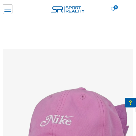
0
Нарачај online и заштеди
ДОЗНАЈ ПОВЕЌЕ
ДВА НАЧИНА НА ПЛАЌАЊЕ - при достава и со платежна картичка
ДОЗНАЈ ПОВЕЌЕ
LICK & COLLECT Платете со картичка online и подигнете во продавницата по ваш изб
ДОЗНАЈ ПОВЕЌЕ
Ценовник
ДОЗНАЈ ПОВЕЌЕ