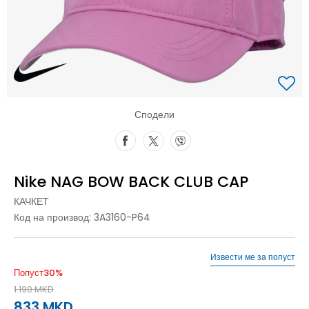
Сподели
Nike NAG BOW BACK CLUB CAP
КАЧКЕТ
Код на производ:
3A3160-P64
Извести ме за попуст
Попуст
30
%
1.190
MKD
833
MKD