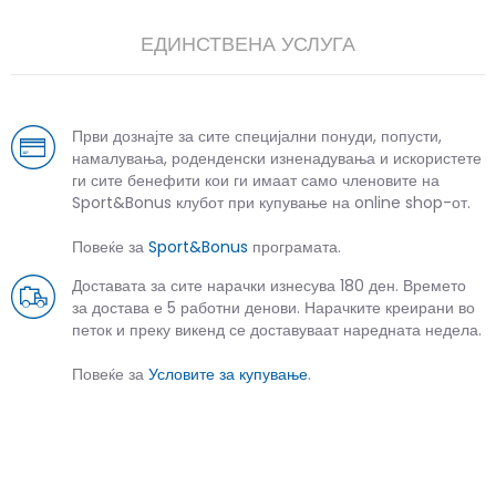
ЕДИНСТВЕНА УСЛУГА
Први дознајте за сите специјални понуди, попусти,
намалувања, роденденски изненадувања и искористете
ги сите бенефити кои ги имаат само членовите на
Sport&Bonus клубот при купување на online shop-от.
Повеќе за
Sport&Bonus
програмата.
Доставата за сите нарачки изнесува 180 ден. Времето
за достава е 5 работни денови. Нарачките креирани во
петок и преку викенд се доставуваат наредната недела.
Повеќе за
Условите за купување
.
СЛИЧНИ ПРОИЗВОДИ