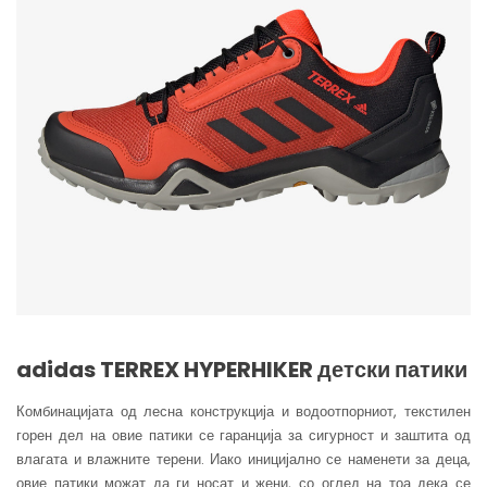
adidas TERREX HYPERHIKER детски патики
Комбинацијата од лесна конструкција и водоотпорниот, текстилен
горен дел на овие патики се гаранција за сигурност и заштита од
влагата и влажните терени. Иако иницијално се наменети за деца,
овие патики можат да ги носат и жени, со оглед на тоа дека се