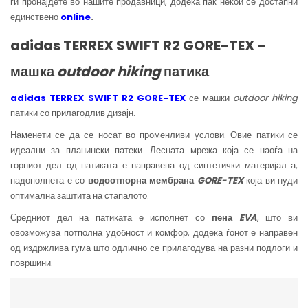
ги пронајдете во нашите продавници, додека пак некои се достапни
единствено
online
.
adidas TERREX SWIFT R2 GORE-TEX –
машка
outdoor
hiking
патика
adidas TERREX SWIFT R2 GORE-TEX
се машки
outdoor hiking
патики со прилагодлив дизајн.
Наменети се да се носат во променливи услови. Овие патики се
идеални за планински патеки. Лесната мрежа која се наоѓа на
горниот дел од патиката е направена од синтетички материјал а,
надополнета е со
водоотпорна мембрана
GORE-TEX
која ви нуди
оптимална заштита на стапалото.
Средниот дел на патиката е исполнет со
пена
EVA
, што ви
овозможува потполна удобност и комфор, додека ѓонот е направен
од издржлива гума што одлично се прилагодува на разни подлоги и
површини.