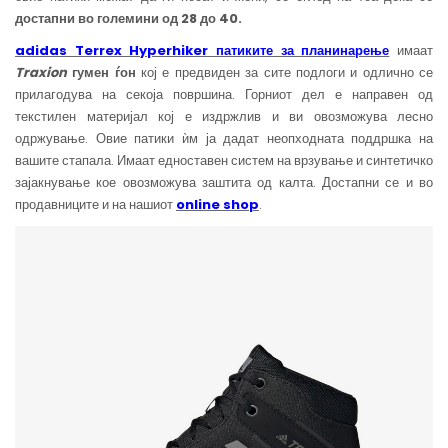
достапни во големини од 28 до 40.
adidas Terrex Hyperhiker
патиките за планинарење
имаат
Traxion
гумен ѓон
кој е предвиден за сите подлоги и одлично се
прилагодува на секоја површина. Горниот дел е направен од
текстилен материјал кој е издржлив и ви овозможува лесно
одржување. Овие патики ѝм ја дадат неопходната поддршка на
вашите стапала. Имаат едноставен систем на врзување и синтетичко
зајакнување кое овозможува заштита од калта. Достапни се и во
продавниците и на нашиот
online shop
.