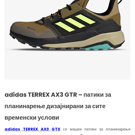
adidas TERREX AX3 GTR – патики за
планинарење дизајнирани за сите
временски услови
adidas TERREX AX3 GTX
се машки патики за планинарење