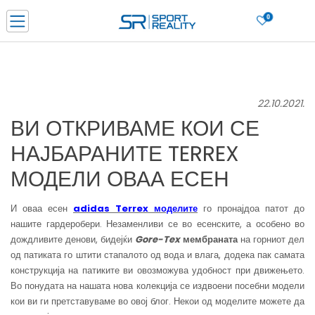
0
Нарачај online и заштеди
ДОЗНАЈ ПОВЕЌЕ
ДВА НАЧИНА НА ПЛАЌАЊЕ - при достава и со платежна картичка
ДОЗНАЈ ПОВЕЌЕ
22.10.2021.
LICK & COLLECT Платете со картичка online и подигнете во продавницата по ваш изб
ВИ ОТКРИВАМЕ КОИ СЕ
ДОЗНАЈ ПОВЕЌЕ
НАЈБАРАНИТЕ TERREX
Ценовник
ДОЗНАЈ ПОВЕЌЕ
МОДЕЛИ ОВАА ЕСЕН
И оваа есен
adidas Terrex
моделите
го пронајдоа патот до
нашите гардеробери. Незаменливи се во есенските, а особено во
дождливите денови, бидејќи
Gore-Tex
мембраната
на горниот дел
од патиката го штити стапалото од вода и влага, додека пак самата
конструкција на патиките ви овозможува удобност при движењето.
Во понудата на нашата нова колекција се издвоени посебни модели
кои ви ги претставуваме во овој блог. Некои од моделите можете да