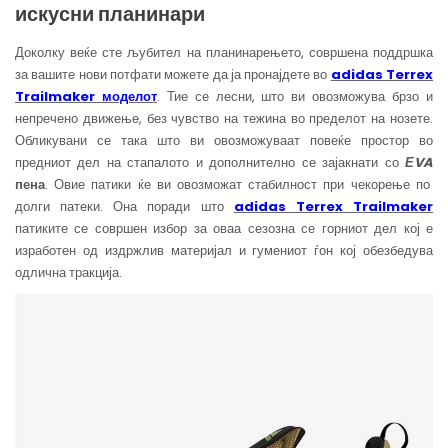
искусни планинари
Доколку веќе сте љубител на планинарењето, совршена поддршка
за вашите нови потфати можете да ја пронајдете во
adidas Terrex
Trailmaker
моделот
. Тие се лесни, што ви овозможува брзо и
непречено движење, без чувство на тежина во пределот на нозете.
Обликувани се така што ви овозможуваат повеќе простор во
предниот дел на стапалото и дополнително се зајакнати со
Е
VA
пена
. Овие патики ќе ви овозможат стабилност при чекорење по
долги патеки. Она поради што
adidas Terrex Trailmaker
патиките се совршен избор за оваа сезозна се горниот дел кој е
изработен од издржлив материјал и гумениот ѓон кој обезбедува
одлична тракција.