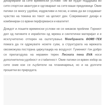
дизајнирани за сите временски услови. Тие ви нудат поддршка во
сите спортски авантури и одговараат на сите ваши предизвици. Овие
патики се многу удобни, издржливи и лесни, и нема да ви создаваат
чувство на тежина во текот на целиот ден. Современиот дизајн е
комбиниран со врвни перформанси и квалитет.
Дождот и лошите временски услови не се никаков проблем. Горниот
дел од патиките е изработен од мрежа и синтетички материјал и е
исклучително отпорен на оштетување.
Мембраната
GORE-TEX
помага да ги одржувате нозете суви, а структурата на мрежата
овозможува постојана циркулација на воздухот. Гумениот ѓон добро
се прилагодува на нерамен терен.
Лесната пена
EVA
носи
дополнителна удобност и стабилност. Овие патики се врвен избор за
сите оние кои се љубители на планинарење, но и на долгите
прошетки во природата.