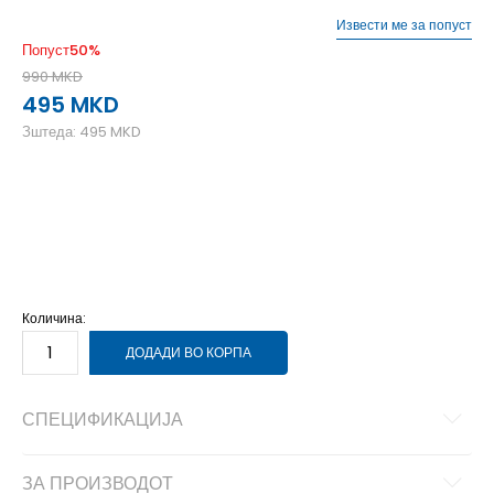
Извести ме за попуст
Попуст
50
%
990
MKD
495
MKD
Зштеда:
495
MKD
L
12-13г.
M
11-12г.
S
9-10г.
XL
14-15г.
Количина:
ДОДАДИ ВО КОРПА
СПЕЦИФИКАЦИЈА
ЗА ПРОИЗВОДОТ