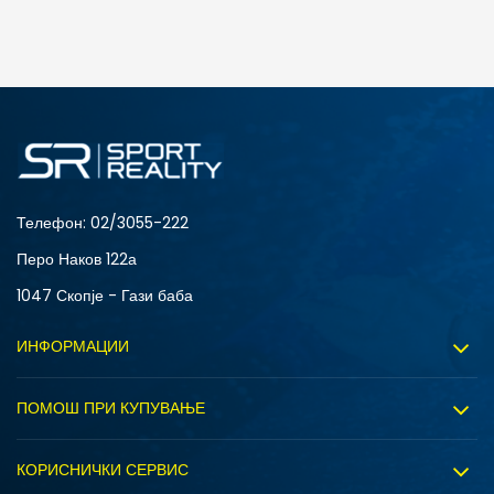
ДОДАДИ ВО КОРПА
2XS
3XL
4XLT
L
MT
S
XLT
XS
Телефон:
02/3055-222
Перо Наков 122а
1047 Скопје - Гази баба
ИНФОРМАЦИИ
За нас
ПОМОШ ПРИ КУПУВАЊЕ
Sport&Bonus програм
Услови на користење
Правила на Sport&Bonus програмата
КОРИСНИЧКИ СЕРВИС
Политика на приватност