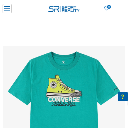
0
Нарачај online и заштеди
ДОЗНАЈ ПОВЕЌЕ
ДВА НАЧИНА НА ПЛАЌАЊЕ - при достава и со платежна картичка
ДОЗНАЈ ПОВЕЌЕ
LICK & COLLECT Платете со картичка online и подигнете во продавницата по ваш изб
ДОЗНАЈ ПОВЕЌЕ
Ценовник
ДОЗНАЈ ПОВЕЌЕ