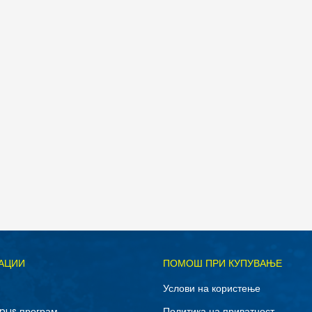
Д
АЦИИ
ПОМОШ ПРИ КУПУВАЊЕ
3XL
L
Услови на користење
XL
XS
nus програм
Политика на приватност