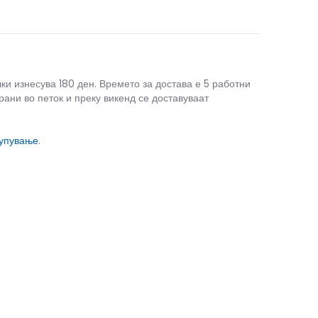
чки изнесува 180 ден. Времето за достава е 5 работни
рани во петок и преку викенд се доставуваат
купување
.