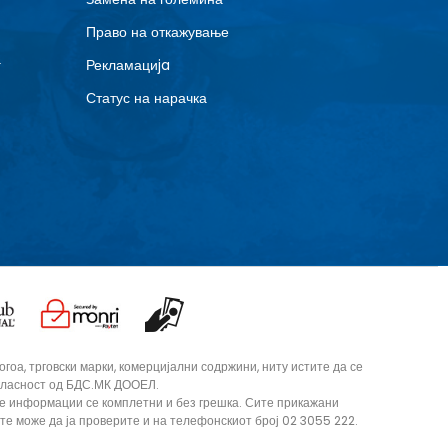
Право на откажување
г
Рекламациja
Статус на нарачка
оа, трговски марки, комерцијални содржини, ниту истите да се
согласност од БДС.МК ДООЕЛ.
те информации се комплетни и без грешка. Сите прикажани
ите може да ја проверите и на телефонскиот број 02 3055 222.