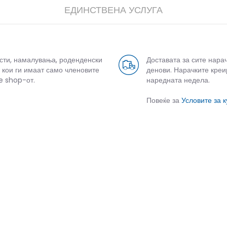
ЕДИНСТВЕНА УСЛУГА
усти, намалувања, роденденски
Доставата за сите нара
 кои ги имаат само членовите
денови. Нарачките креи
e shop-от.
наредната недела.
Повеќе за
Условите за 
СЛИЧНИ ПРОИЗВОДИ