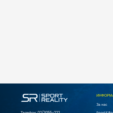
Nike M J JUMPMAN SS LBR TEE 2
1.990
MKD
Големина
ИНФОРМ
2XL
За нас
S
Телефон:
02/3055-222
Sport&Bo