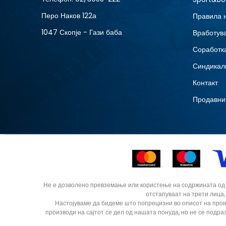
Перо Наков 122а
Правила 
1047 Скопје - Гази баба
Вработув
Соработка
Синдикал
Контакт
Продавни
Не е дозволено превземање или користење на содржината од ин
отстапуваат на трети лица,
Настојуваме да бидеме што попрецизни во описот на прои
производи на сајтот се дел од нашата понуда, но не се подра