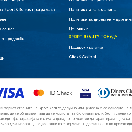
на Sport&Bonus програмата
Политиката за колачиња
ање
Политика за директен маркетин
 со нас
Ценовник
SPORT REALITY ПОНУДА
на продажба
Подарок картичка
Click&Collect
ци
тернет страните на Sport Reality, делумно или целосно a се однесува на лог
 јавно да се објавуваат или да се користат за било какви цели, без писмена 
зводот, фотографијата и самата цена, но не можеме да гарантираме дака си
збира дека мораат да се достапни во секој момент. Достапноста на производ