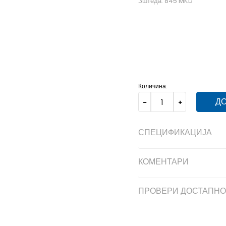
Зштеда:
845
MKD
2XL
2XL
3XL
3XL
L
L
Количина:
ДО
СПЕЦИФИКАЦИЈА
КОМЕНТАРИ
ПРОВЕРИ ДОСТАПНО