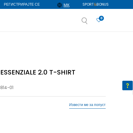
РЕГИСТРИРАЈТЕ СЕ
SPORT
&
BONUS
МК
0
АЈ ПОВЕЌЕ
избор
ДОЗНАЈ ПОВЕЌЕ
 ESSENZIALE 2.0 T-SHIRT
814-01
Извести ме за попуст