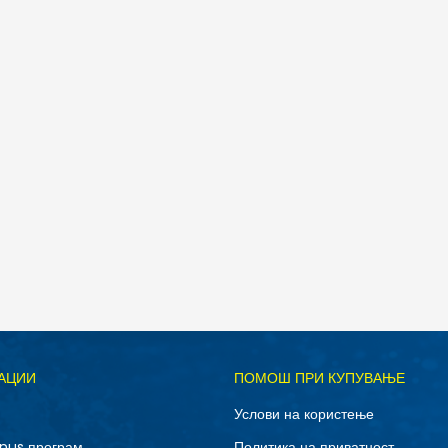
Д
АЦИИ
ПОМОШ ПРИ КУПУВАЊЕ
3XL
L
Услови на користење
XL
XS
nus програм
Политика на приватност