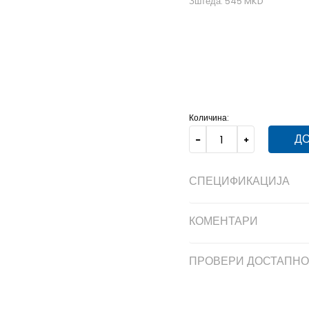
Зштеда:
545
MKD
4
3-4г.
5
4-5г.
6
5-6
Количина:
ДО
СПЕЦИФИКАЦИЈА
КОМЕНТАРИ
ПРОВЕРИ ДОСТАПНО