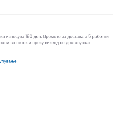
чки изнесува 180 ден. Времето за достава е 5 работни
рани во петок и преку викенд се доставуваат
купување
.