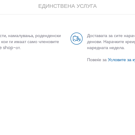
ЕДИНСТВЕНА УСЛУГА
усти, намалувања, роденденски
Доставата за сите нара
 кои ги имаат само членовите
денови. Нарачките креи
e shop-от.
наредната недела.
Повеќе за
Условите за 
СЛИЧНИ ПРОИЗВОДИ