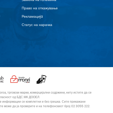
Право на откажување
г
Рекламациja
Статус на нарачка
оа, трговски марки, комерцијални содржини, ниту истите да се
согласност од БДС.МК ДООЕЛ.
те информации се комплетни и без грешка. Сите прикажани
ите може да ја проверите и на телефонскиот број 02 3055 222.