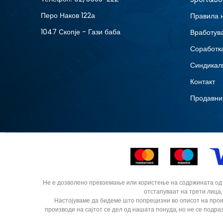
Перо Наков 122а
Правила 
1047 Скопје - Гази баба
Вработув
Соработка
Синдикал
Контакт
Продавни
Не е дозволено превземање или користење на содржината од ин
отстапуваат на трети лица,
Настојуваме да бидеме што попрецизни во описот на прои
производи на сајтот се дел од нашата понуда, но не се подра