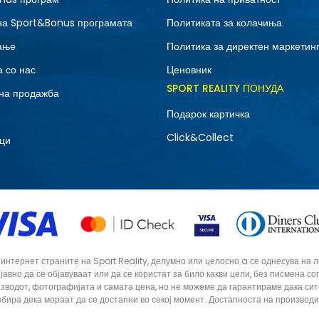
на Sport&Bonus програмата
Политиката за колачиња
ање
Политика за директен маркетин
 со нас
Ценовник
SPORT REALITY ПОНУДА
на продажба
Подарок картичка
Click&Collect
ци
тернет страните на Sport Reality, делумно или целосно a се однесува на лог
 јавно да се објавуваат или да се користат за било какви цели, без писмена 
зводот, фотографијата и самата цена, но не можеме да гарантираме дака си
збира дека мораат да се достапни во секој момент. Достапноста на производ