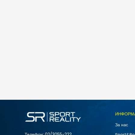
Nike M J JUMPMAN SS LBR TEE 2
1.990
MKD
Големина
ИНФОРМ
2XL
За нас
S
Телефон:
02/3055-222
Sport&Bo