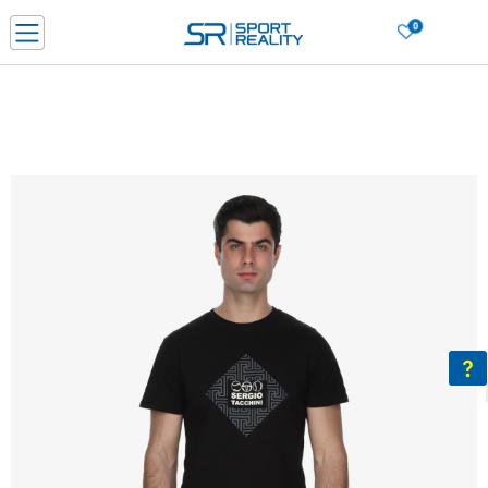
0
Нарачај online и заштеди
ДОЗНАЈ ПОВЕЌЕ
ДВА НАЧИНА НА ПЛАЌАЊЕ - при достава и со платежна картичка
ДОЗНАЈ ПОВЕЌЕ
LICK & COLLECT Платете со картичка online и подигнете во продавницата по ваш изб
ДОЗНАЈ ПОВЕЌЕ
Ценовник
ДОЗНАЈ ПОВЕЌЕ