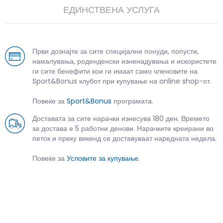
ЕДИНСТВЕНА УСЛУГА
Први дознајте за сите специјални понуди, попусти,
намалувања, роденденски изненадувања и искористете
ги сите бенефити кои ги имаат само членовите на
Sport&Bonus клубот при купување на online shop-от.
Повеќе за
Sport&Bonus
програмата.
Доставата за сите нарачки изнесува 180 ден. Времето
за достава е 5 работни денови. Нарачките креирани во
петок и преку викенд се доставуваат наредната недела.
Повеќе за
Условите за купување
.
СЛИЧНИ ПРОИЗВОДИ