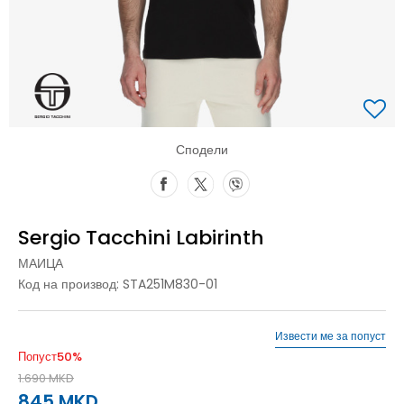
Сподели
Sergio Tacchini Labirinth
МАИЦА
Код на производ:
STA251M830-01
Извести ме за попуст
Попуст
50
%
1.690
MKD
845
MKD