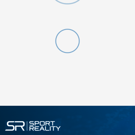
ДОДАДИ ВО КОРПА
2XS
3XL
4XLT
L
MT
S