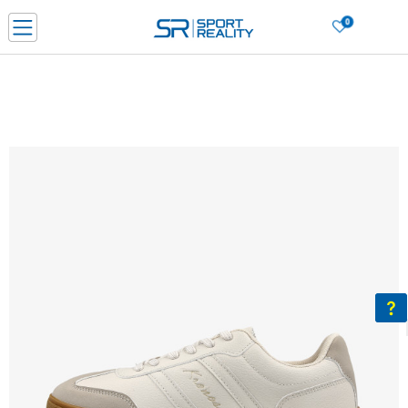
0
Нарачај online и заштеди
ДОЗНАЈ ПОВЕЌЕ
ДВА НАЧИНА НА ПЛАЌАЊЕ - при достава и со платежна картичка
ДОЗНАЈ ПОВЕЌЕ
LICK & COLLECT Платете со картичка online и подигнете во продавницата по ваш изб
ДОЗНАЈ ПОВЕЌЕ
Ценовник
ДОЗНАЈ ПОВЕЌЕ