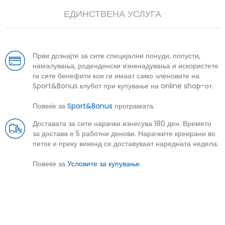
ЕДИНСТВЕНА УСЛУГА
Први дознајте за сите специјални понуди, попусти,
намалувања, роденденски изненадувања и искористете
ги сите бенефити кои ги имаат само членовите на
Sport&Bonus клубот при купување на online shop-от.
Повеќе за
Sport&Bonus
програмата.
Доставата за сите нарачки изнесува 180 ден. Времето
за достава е 5 работни денови. Нарачките креирани во
петок и преку викенд се доставуваат наредната недела.
Повеќе за
Условите за купување
.
СЛИЧНИ ПРОИЗВОДИ