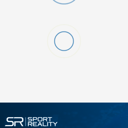
O (GS)
ДОДАДИ ВО КОРПА
4Y
5.5Y
6Y
7Y
S (GS)