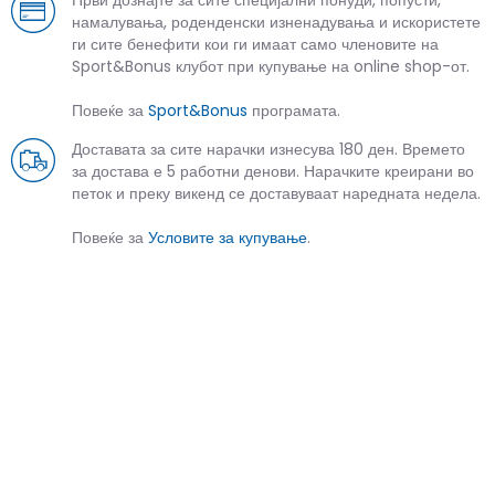
намалувања, роденденски изненадувања и искористете
ги сите бенефити кои ги имаат само членовите на
Sport&Bonus клубот при купување на online shop-от.
Повеќе за
Sport&Bonus
програмата.
Доставата за сите нарачки изнесува 180 ден. Времето
за достава е 5 работни денови. Нарачките креирани во
петок и преку викенд се доставуваат наредната недела.
Повеќе за
Условите за купување
.
СЛИЧНИ ПРОИЗВОДИ