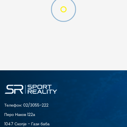
ДОДАДИ ВО КОРПА
4
3.5
6
7
Телефон:
02/3055-222
Перо Наков 122а
1047 Скопје - Гази баба