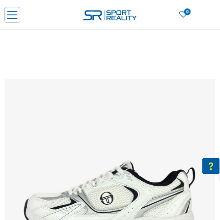
0
Нарачај online и заштеди
ДОЗНАЈ ПОВЕЌЕ
ДВА НАЧИНА НА ПЛАЌАЊЕ - при достава и со платежна картичка
ДОЗНАЈ ПОВЕЌЕ
LICK & COLLECT Платете со картичка online и подигнете во продавницата по ваш изб
ДОЗНАЈ ПОВЕЌЕ
Ценовник
ДОЗНАЈ ПОВЕЌЕ