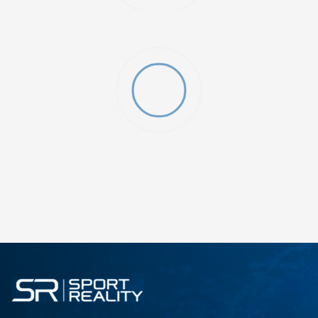
FG - JNR
ДОДАДИ ВО КОРПА
5Y
5.5Y
3Y
3.5Y
1Y
13C