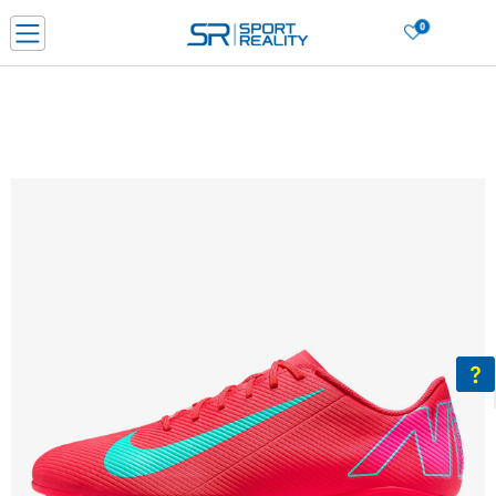
0
Нарачај online и заштеди
ДОЗНАЈ ПОВЕЌЕ
ДВА НАЧИНА НА ПЛАЌАЊЕ - при достава и со платежна картичка
ДОЗНАЈ ПОВЕЌЕ
LICK & COLLECT Платете со картичка online и подигнете во продавницата по ваш изб
ДОЗНАЈ ПОВЕЌЕ
Ценовник
ДОЗНАЈ ПОВЕЌЕ