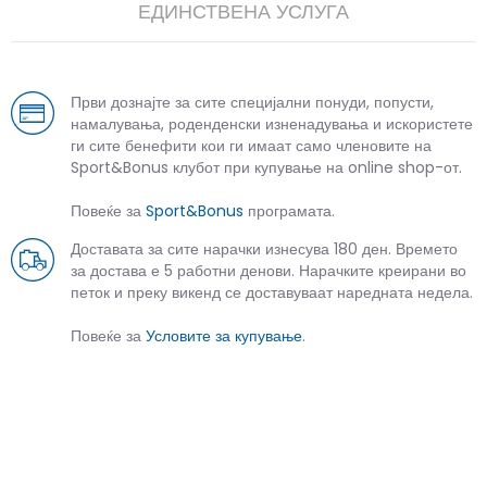
ЕДИНСТВЕНА УСЛУГА
Први дознајте за сите специјални понуди, попусти,
намалувања, роденденски изненадувања и искористете
ги сите бенефити кои ги имаат само членовите на
Sport&Bonus клубот при купување на online shop-от.
Повеќе за
Sport&Bonus
програмата.
Доставата за сите нарачки изнесува 180 ден. Времето
за достава е 5 работни денови. Нарачките креирани во
петок и преку викенд се доставуваат наредната недела.
Повеќе за
Условите за купување
.
СЛИЧНИ ПРОИЗВОДИ