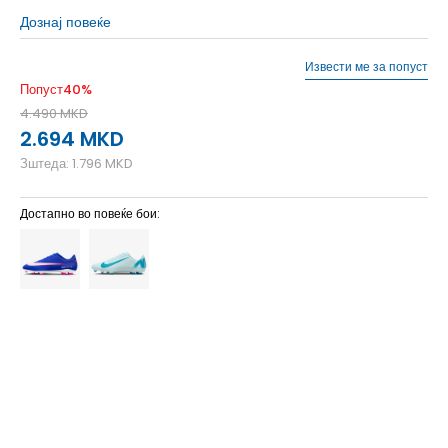
Дознај повеќе
Извести ме за попуст
Попуст
40
%
4.490
MKD
2.694
MKD
Зштеда:
1.796
MKD
Достапно во повеќе бои:
10
44
28
10.5
44.5
28.5
11
45
29
11.5
45.5
29.5
12
46
30
12.5
47
30.5
13
47.5
31
6.5
39
24.5