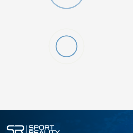
O (GS)
ДОДАДИ ВО КОРПА
4Y
5.5Y
6Y
7Y