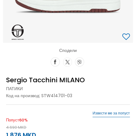
Сподели
Sergio Tacchini MILANO
ПАТИКИ
Код на производ:
STW414701-03
Извести ме за попуст
Попуст
60
%
4.690
MKD
1.876
MKD