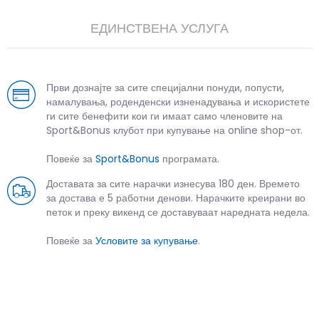
ЕДИНСТВЕНА УСЛУГА
Први дознајте за сите специјални понуди, попусти,
намалувања, роденденски изненадувања и искористете
ги сите бенефити кои ги имаат само членовите на
Sport&Bonus клубот при купување на online shop-от.
Повеќе за
Sport&Bonus
програмата.
Доставата за сите нарачки изнесува 180 ден. Времето
за достава е 5 работни денови. Нарачките креирани во
петок и преку викенд се доставуваат наредната недела.
Повеќе за
Условите за купување
.
СЛИЧНИ ПРОИЗВОДИ