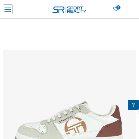
0
Нарачај online и заштеди
ДОЗНАЈ ПОВЕЌЕ
ДВА НАЧИНА НА ПЛАЌАЊЕ - при достава и со платежна картичка
ДОЗНАЈ ПОВЕЌЕ
LICK & COLLECT Платете со картичка online и подигнете во продавницата по ваш изб
ДОЗНАЈ ПОВЕЌЕ
Ценовник
ДОЗНАЈ ПОВЕЌЕ