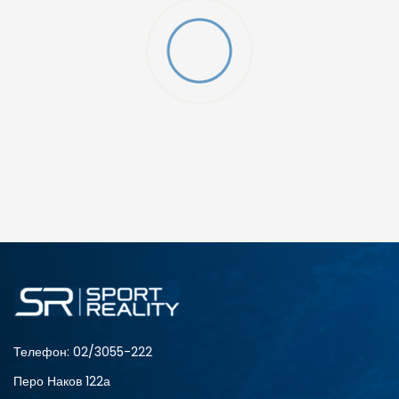
O (GS)
ДОДАДИ ВО КОРПА
4Y
5.5Y
6Y
7Y
Телефон:
02/3055-222
Перо Наков 122а