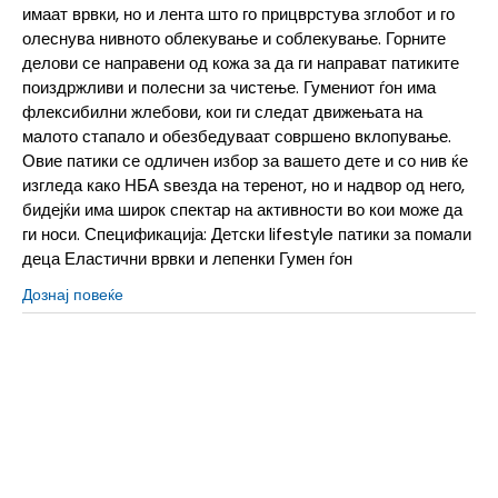
имаат врвки, но и лента што го прицврстува зглобот и го
олеснува нивното облекување и соблекување. Горните
делови се направени од кожа за да ги направат патиките
поиздржливи и полесни за чистење. Гумениот ѓон има
флексибилни жлебови, кои ги следат движењата на
малото стапало и обезбедуваат совршено вклопување.
Овие патики се одличен избор за вашето дете и со нив ќе
изгледа како НБА ѕвезда на теренот, но и надвор од него,
бидејќи има широк спектар на активности во кои може да
ги носи. Спецификација: Детски lifestyle патики за помали
деца Еластични врвки и лепенки Гумен ѓон
Дознај повеќе
1.5Y
33
20.5
10.5C
27.5
16.5
11.5C
28.5
17.5
11C
28
17
12.5C
30
18.5
12C
29.5
18
13.5C
31.5
19.5
13C
31
19