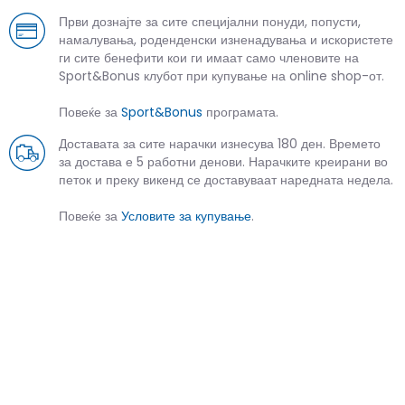
Први дознајте за сите специјални понуди, попусти,
намалувања, роденденски изненадувања и искористете
ги сите бенефити кои ги имаат само членовите на
Sport&Bonus клубот при купување на online shop-от.
Повеќе за
Sport&Bonus
програмата.
Доставата за сите нарачки изнесува 180 ден. Времето
за достава е 5 работни денови. Нарачките креирани во
петок и преку викенд се доставуваат наредната недела.
Повеќе за
Условите за купување
.
СЛИЧНИ ПРОИЗВОДИ