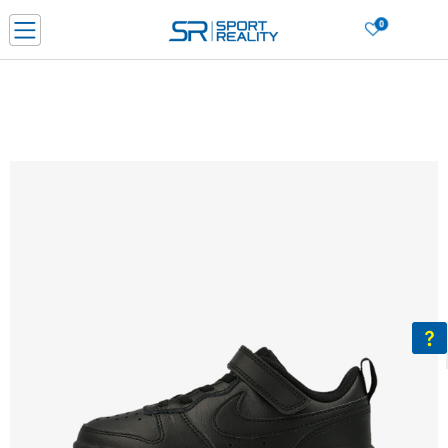
0
Нарачај online и заштеди
ДОЗНАЈ ПОВЕЌЕ
ДВА НАЧИНА НА ПЛАЌАЊЕ - при достава и со платежна картичка
ДОЗНАЈ ПОВЕЌЕ
LICK & COLLECT Платете со картичка online и подигнете во продавницата по ваш изб
ДОЗНАЈ ПОВЕЌЕ
Ценовник
ДОЗНАЈ ПОВЕЌЕ