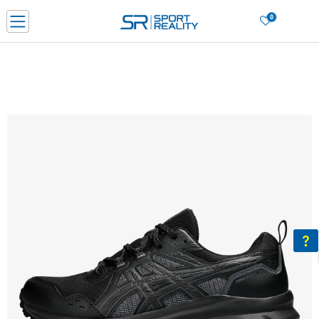
0
Нарачај online и заштеди
ДОЗНАЈ ПОВЕЌЕ
ДВА НАЧИНА НА ПЛАЌАЊЕ - при достава и со платежна картичка
ДОЗНАЈ ПОВЕЌЕ
LICK & COLLECT Платете со картичка online и подигнете во продавницата по ваш изб
ДОЗНАЈ ПОВЕЌЕ
Ценовник
ДОЗНАЈ ПОВЕЌЕ