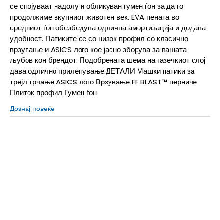
се спојуваат надолу и обликуван гумен ѓон за да го
продолжиме вкупниот животен век. EVA пената во
средниот ѓон обезбедува одлична амортизација и додава
удобност. Патиките се со низок профил со класично
врзување и ASICS лого кое јасно зборува за вашата
љубов кон брендот. Подобрената шема на газечкиот слој
дава одлично прилепување.ДЕТАЛИ Машки патики за
трејл трчање ASICS лого Врзување FF BLAST™ перниче
Плиток профил Гумен ѓон
Дознај повеќе
10
44
28
10.5
44.5
28.25
11
45
28.5
11.5
46
29
12
46.5
29.5
12.5
47
30
13
48
30.5
14
49
31
15
50.5
32
7
40
25.25
7.5
40.5
25.5
8
41.5
26