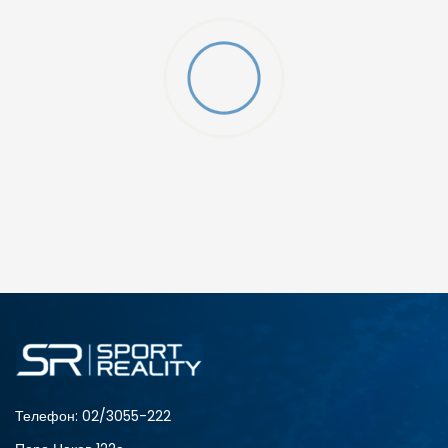
O (GS)
ДОДАДИ ВО КОРПА
4Y
5.5Y
6Y
7Y
Телефон:
02/3055-222