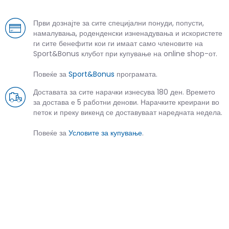
Први дознајте за сите специјални понуди, попусти,
намалувања, роденденски изненадувања и искористете
ги сите бенефити кои ги имаат само членовите на
Sport&Bonus клубот при купување на online shop-от.
Повеќе за
Sport&Bonus
програмата.
Доставата за сите нарачки изнесува 180 ден. Времето
за достава е 5 работни денови. Нарачките креирани во
петок и преку викенд се доставуваат наредната недела.
Повеќе за
Условите за купување
.
СЛИЧНИ ПРОИЗВОДИ