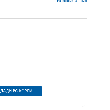
Извести ме за попуст
18.5
9
4C
19.5
10
5C
21
11
6C
22
12
9C
26
15
ДАДИ ВО КОРПА