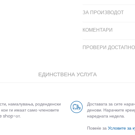
ЗА ПРОИЗВОДОТ
КОМЕНТАРИ
ПРОВЕРИ ДОСТАПНО
ЕДИНСТВЕНА УСЛУГА
усти, намалувања, роденденски
Доставата за сите нара
 кои ги имаат само членовите
денови. Нарачките креи
e shop-от.
наредната недела.
Повеќе за
Условите за 