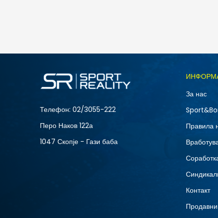
5.490
MKD
Големина
ИНФОРМ
10
За нас
12
Телефон:
02/3055-222
Sport&Bo
15
Перо Наков 122а
Правила 
8.5
1047 Скопје - Гази баба
Вработув
Соработка
Синдикал
Контакт
Продавни