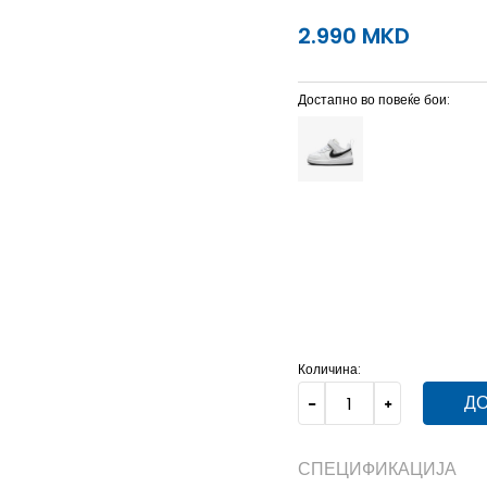
2.990
MKD
Достапно во повеќе бои:
10C
27
16
2C
17
8
3C
7C
23.5
13
8C
25
14
Количина:
ДО
СПЕЦИФИКАЦИЈА