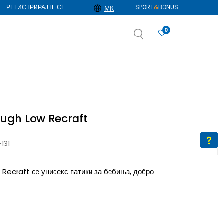
РЕГИСТРИРАЈТЕ СЕ
SPORT
&
BONUS
МК
0
АЈ ПОВЕЌЕ
избор
ДОЗНАЈ ПОВЕЌЕ
ough Low Recraft
131
Recraft се унисекс патики за бебиња, добро