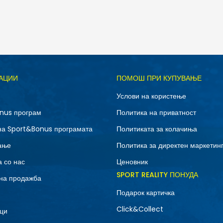
Д
АЦИИ
ПОМОШ ПРИ КУПУВАЊЕ
10.5
11
Услови на користење
12.5
13
nus програм
Политика на приватност
7
7.5
на Sport&Bonus програмата
Политиката за колачиња
9
9.5
ање
Политика за директен маркетин
 со нас
Ценовник
SPORT REALITY ПОНУДА
на продажба
Подарок картичка
Click&Collect
ци