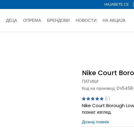
НАЈАВЕТЕ СЕ
ДЕЦА
ОПРЕМА
БРЕНДОВИ
НОВОСТИ
НА АКЦИЈA
Нарачај online и заштеди
ДОЗНАЈ ПОВЕЌЕ
НА НА ПЛАЌАЊЕ - при достава и со платежна картичка
ДОЗН
orough Low Recraft
тете со картичка online и подигнете во продавницата по ваш 
Ценовник
ДОЗНАЈ ПОВЕЌЕ
Nike Court Bor
ПАТИКИ
Код на производ:
DV5458-
1
Nike Court Borough Low 
познат изглед.
Дознај повеќе