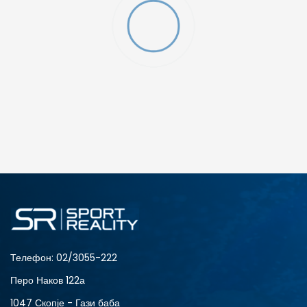
O (GS)
ДОДАДИ ВО КОРПА
4Y
5.5Y
6Y
7Y
Телефон:
02/3055-222
Перо Наков 122а
1047 Скопје - Гази баба