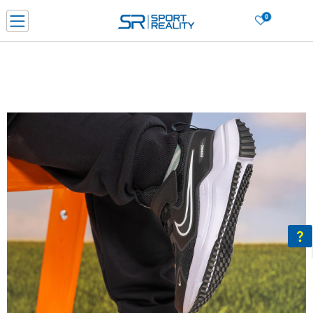
0
Нарачај online и заштеди
ДОЗНАЈ ПОВЕЌЕ
ДВА НАЧИНА НА ПЛАЌАЊЕ - при достава и со платежна картичка
ДОЗНАЈ ПОВЕЌЕ
LICK & COLLECT Платете со картичка online и подигнете во продавницата по ваш изб
ДОЗНАЈ ПОВЕЌЕ
Ценовник
ДОЗНАЈ ПОВЕЌЕ