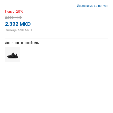
Извести ме за попуст
Попуст
20
%
2.990
MKD
2.392
MKD
Зштеда:
598
MKD
Достапно во повеќе бои:
1.5Y
33
20.5
10.5C
27.5
16.5
11.5C
28.5
17.5
11C
28
17
12.5C
30
18.5
12C
29.5
18
13.5C
31.5
19.5
13C
31
19
1Y
32
20
2.5Y
34
21.5
2Y
33.5
21
3Y
35
22