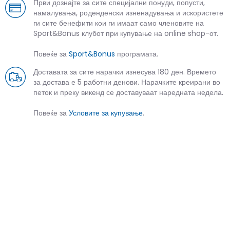
Први дознајте за сите специјални понуди, попусти,
намалувања, роденденски изненадувања и искористете
ги сите бенефити кои ги имаат само членовите на
Sport&Bonus клубот при купување на online shop-от.
Повеќе за
Sport&Bonus
програмата.
Доставата за сите нарачки изнесува 180 ден. Времето
за достава е 5 работни денови. Нарачките креирани во
петок и преку викенд се доставуваат наредната недела.
Повеќе за
Условите за купување
.
СЛИЧНИ ПРОИЗВОДИ