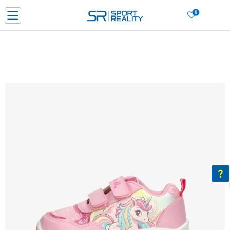
0
Нарачај online и заштеди
ДОЗНАЈ ПОВЕЌЕ
ДВА НАЧИНА НА ПЛАЌАЊЕ - при достава и со платежна картичка
ДОЗНАЈ ПОВЕЌЕ
LICK & COLLECT Платете со картичка online и подигнете во продавницата по ваш изб
ДОЗНАЈ ПОВЕЌЕ
Ценовник
ДОЗНАЈ ПОВЕЌЕ