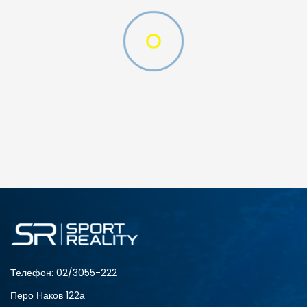
O (GS)
ДОДАДИ ВО КОРПА
4Y
5.5Y
6Y
7Y
S (GS)
Телефон:
02/3055-222
Перо Наков 122а