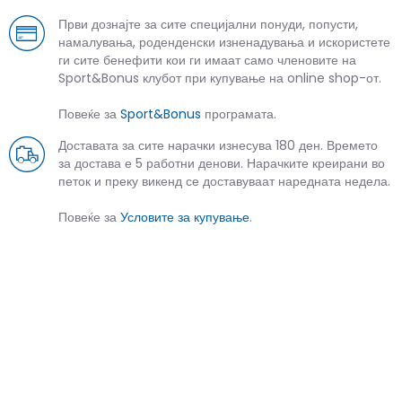
Први дознајте за сите специјални понуди, попусти,
намалувања, роденденски изненадувања и искористете
ги сите бенефити кои ги имаат само членовите на
Sport&Bonus клубот при купување на online shop-от.
Повеќе за
Sport&Bonus
програмата.
Доставата за сите нарачки изнесува 180 ден. Времето
за достава е 5 работни денови. Нарачките креирани во
петок и преку викенд се доставуваат наредната недела.
Повеќе за
Условите за купување
.
СЛИЧНИ ПРОИЗВОДИ