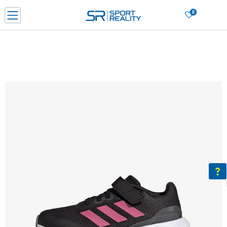
0
Нарачај online и заштеди
ДОЗНАЈ ПОВЕЌЕ
ДВА НАЧИНА НА ПЛАЌАЊЕ - при достава и со платежна картичка
ДОЗНАЈ ПОВЕЌЕ
LICK & COLLECT Платете со картичка online и подигнете во продавницата по ваш изб
ДОЗНАЈ ПОВЕЌЕ
Ценовник
ДОЗНАЈ ПОВЕЌЕ