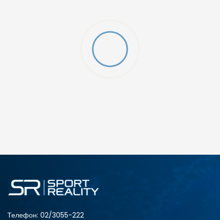
ДОДАДИ ВО КОРПА
10-K
10K
12-K
12K
2
2-
Телефон:
02/3055-222