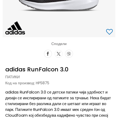
Сподели
adidas RunFalcon 3.0
ПАТИКИ
Код на производ:
HP5875
adidas RunFalcon 3.0 се детски патики чија удобност и
дизајн се инспирирани од патиките за трчање. Нека бидат
стилизирани без разлика дали се шетаат или играат во
парк. Патиките RunFalcon 3.0 имаат мек среден ѓон од
Cloudfoam кој обезбедува кадифено чувство при секој