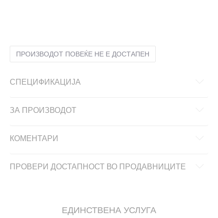
12K
30.5
18.5
12-K
31
19
11K
29
17.5
11-K
30
18
10K
28
16.5
10-K
28.5
17
1-
33.5
20.5
ПРОИЗВОДОТ ПОВЕЌЕ НЕ Е ДОСТАПЕН
СПЕЦИФИКАЦИЈА
ЗА ПРОИЗВОДОТ
КОМЕНТАРИ
ПРОВЕРИ ДОСТАПНОСТ ВО ПРОДАВНИЦИТЕ
ЕДИНСТВЕНА УСЛУГА