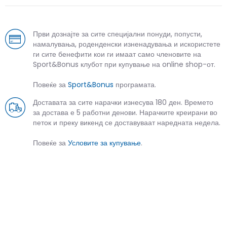
Први дознајте за сите специјални понуди, попусти,
намалувања, роденденски изненадувања и искористете
ги сите бенефити кои ги имаат само членовите на
Sport&Bonus клубот при купување на online shop-от.
Повеќе за
Sport&Bonus
програмата.
Доставата за сите нарачки изнесува 180 ден. Времето
за достава е 5 работни денови. Нарачките креирани во
петок и преку викенд се доставуваат наредната недела.
Повеќе за
Условите за купување
.
СЛИЧНИ ПРОИЗВОДИ