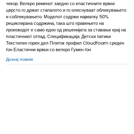
чекор. Велкро ременот заедно со еластичните врвки
цврсто го држат стапалото и го олеснуваат облекувањето
и соблекувањето. Моделот содржи најмалку 50%
рециклирана содржина, така што правењето на
производот е само едно од решенијата за ставање крај на
пластичниот отпад. Спецификација: Детски патики
Текстилен горен дел Плиток профил Cloudfoam среден
ѓон Еластични врвки со велкро Гумен ѓон
Дознај повеќе
2
34
21
6-
40
25.5
6
39 1/3
25
5-
38 2/3
24.5
5
38
24
4-
37 1/3
23.5
4
36 2/3
23
3-
36
22.5
3
35.5
22
2-
35
21.5
1
33
20
13K
31.5
19.5
13-K
32
19.5