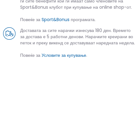
ги сите бенефити кои ги имаат само членовите на
Sport&Bonus клубот при купување на online shop-от.
Повеќе за
Sport&Bonus
програмата.
Доставата за сите нарачки изнесува 180 ден. Времето
за достава е 5 работни денови. Нарачките креирани во
петок и преку викенд се доставуваат наредната недела.
Повеќе за
Условите за купување
.
СЛИЧНИ ПРОИЗВОДИ