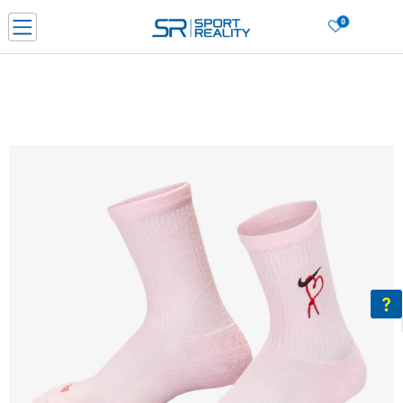
0
Нарачај online и заштеди
ДОЗНАЈ ПОВЕЌЕ
ДВА НАЧИНА НА ПЛАЌАЊЕ - при достава и со платежна картичка
ДОЗНАЈ ПОВЕЌЕ
LICK & COLLECT Платете со картичка online и подигнете во продавницата по ваш изб
ДОЗНАЈ ПОВЕЌЕ
Ценовник
ДОЗНАЈ ПОВЕЌЕ