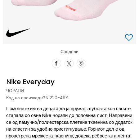
Сподели
Nike Everyday
ЧОРАПИ
Код на производ:
GN1220-A9Y
Помогнете им на децата да ја пружат љубовта кон своите
стапала со овие Nike чорапи до половина лист. Направени
се од памучно/полиестерска плетена ткаенина со додаток
на еластин за удобно пристигнување. Горниот дел е од
проветрена мрежеста ткаенина, додека ребрестата лента