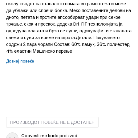
околу сводот на стапалото помага во рамнотежа и може
да ублажи или спречи болка. Меко поставените делови на
дното, петата и прстите апсорбираат удари при секое
трчање, скок и прескок, додека Dri-FIT технологијата ја
одведува влагата и брзо се суши, одржувајќи ги стапалата
свежи и суви за време на играта.Детали: Пакувањето
содржи 2 пара чорапи Состав: 60% памук, 36% полиестер,
4% еластин Машинско перење
Дознај повеќе
5-7
27-35
ПРОИЗВОДОТ ПОВЕЌЕ НЕ Е ДОСТАПЕН
Obavesti me kada proizvod