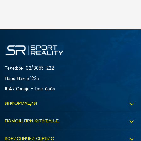
ДОДАДИ ВО КОРПА
Телефон:
02/3055-222
Перо Наков 122а
1047 Скопје - Гази баба
ИНФОРМАЦИИ
За нас
ПОМОШ ПРИ КУПУВАЊЕ
Sport&Bonus програм
Услови на користење
Правила на Sport&Bonus програмата
КОРИСНИЧКИ СЕРВИС