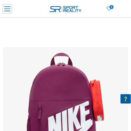
0
Нарачај online и заштеди
ДОЗНАЈ ПОВЕЌЕ
ДВА НАЧИНА НА ПЛАЌАЊЕ - при достава и со платежна картичка
ДОЗНАЈ ПОВЕЌЕ
LICK & COLLECT Платете со картичка online и подигнете во продавницата по ваш изб
ДОЗНАЈ ПОВЕЌЕ
Ценовник
ДОЗНАЈ ПОВЕЌЕ