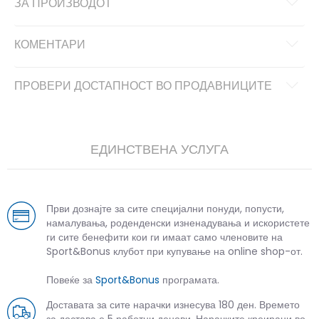
ЗА ПРОИЗВОДОТ
КОМЕНТАРИ
ПРОВЕРИ ДОСТАПНОСТ ВО ПРОДАВНИЦИТЕ
ЕДИНСТВЕНА УСЛУГА
Први дознајте за сите специјални понуди, попусти,
намалувања, роденденски изненадувања и искористете
ги сите бенефити кои ги имаат само членовите на
Sport&Bonus клубот при купување на online shop-от.
Повеќе за
Sport&Bonus
програмата.
Доставата за сите нарачки изнесува 180 ден. Времето
за достава е 5 работни денови. Нарачките креирани во