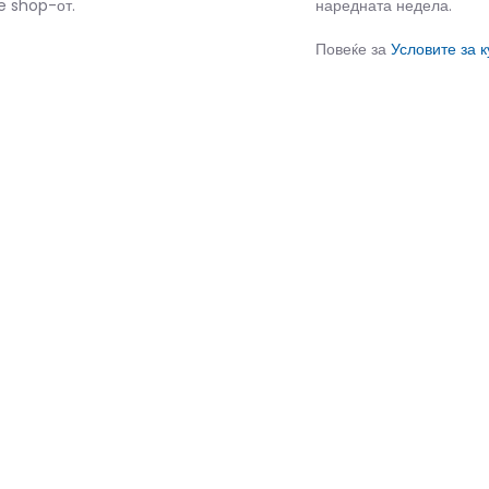
e shop-от.
наредната недела.
Повеќе за
Условите за 
СЛИЧНИ ПРОИЗВОДИ