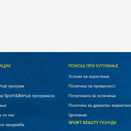
дели
Д
АЦИИ
ПОМОШ ПРИ КУПУВАЊЕ
Услови на користење
nus програм
Политика на приватност
на Sport&Bonus програмата
Политиката за колачиња
ање
Политика за директен маркетин
 со нас
Ценовник
SPORT REALITY ПОНУДА
на продажба