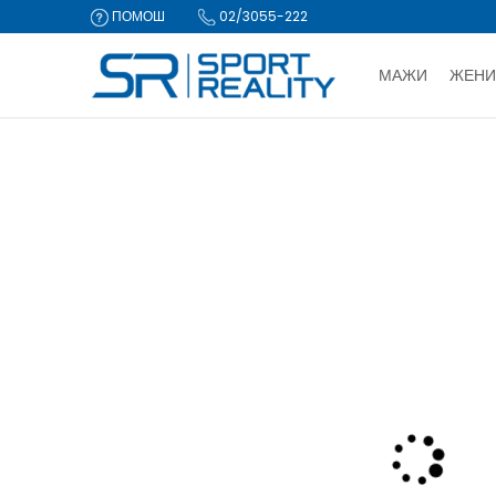
ПОМОШ
02/3055-222
МАЖИ
ЖЕНИ
ДВА НАЧИ
Sport Reality
Производи
Опрема
Ранци, торби и куфери
CLICK & COLLECT Пла
NEW