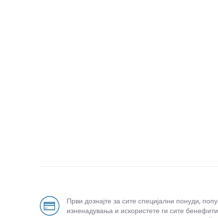
Први дознајте за сите специјални понуди, поп
изненадувања и искористете ги сите бенефити