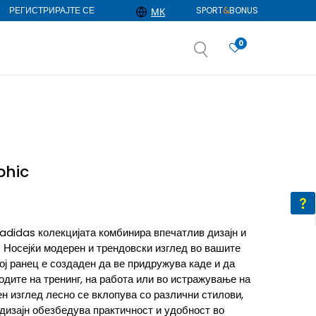
РЕГИСТРИРАЈТЕ СЕ
SPORT
&
BONUS
МК
0
АЈ ПОВЕЌЕ
избор
ДОЗНАЈ ПОВЕЌЕ
phic
adidas колекцијата комбинира впечатлив дизајн и
. Носејќи модерен и трендовски изглед во вашите
ој ранец е создаден да ве придружува каде и да
одите на тренинг, на работа или во истражување на
ен изглед лесно се вклопува со различни стилови,
дизајн обезбедува практичност и удобност во