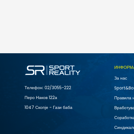
Nike Y NK ELMNTL BKPK SHOEBOX
Спо
2.490
MKD
ИНФОРМ
За нас
Телефон:
02/3055-222
Sport&Bo
Перо Наков 122а
Правила 
1047 Скопје - Гази баба
Вработув
Соработка
Синдикал