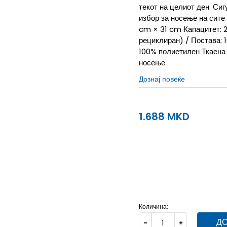
текот на целиот ден. Си
избор за носење на сите
cm × 31 cm Капацитет: 2
рециклиран) / Постава: 
100% полиетилен Ткаена 
носење
Дознај повеќе
1.688
MKD
NS
Унив.
Количина:
ДО