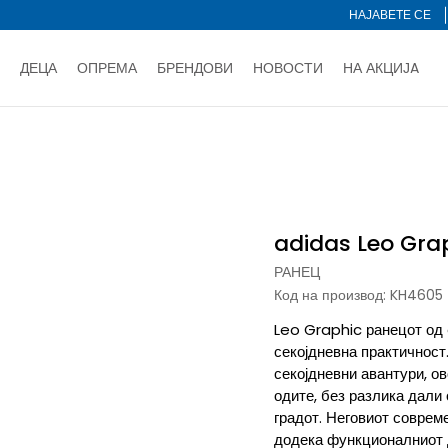
НАЈАВЕТЕ СЕ
ДЕЦА
ОПРЕМА
БРЕНДОВИ
НОВОСТИ
НА АКЦИЈA
Нарачај online и заштеди
ДОЗНАЈ ПОВЕЌЕ
НА НА ПЛАЌАЊЕ - при достава и со платежна картичка
ДОЗН
Ранец
adidas Leo Graphic
тете со картичка online и подигнете во продавницата по ваш 
Ценовник
ДОЗНАЈ ПОВЕЌЕ
adidas Leo Gra
РАНЕЦ
Код на производ:
KH4605
Leo Graphic ранецот од 
секојдневна практичност
секојдневни авантури, ов
одите, без разлика дали 
градот. Неговиот соврем
додека функционалниот 