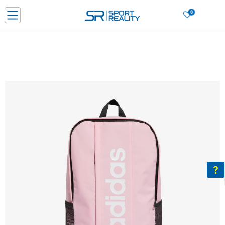
0
Нарачај online и заштеди
ДОЗНАЈ ПОВЕЌЕ
ДВА НАЧИНА НА ПЛАЌАЊЕ - при достава и со платежна картичка
ДОЗНАЈ ПОВЕЌЕ
LICK & COLLECT Платете со картичка online и подигнете во продавницата по ваш изб
ДОЗНАЈ ПОВЕЌЕ
Ценовник
ДОЗНАЈ ПОВЕЌЕ