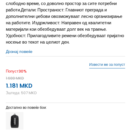
слободно време, со доволно простор за сите потребни
работи.Детали: Пространост: Главниот преграда и
дополнителни џебови овозможуваат лесно организирање
на работите. Издржливост: Направен од квалитетни
материјали кои обезбедуваат долг век на траење.
Удобност: Прилагодливите ремени обезбедуваат пријатно
носење во текот на целиот ден.
Дознај повеќе
Извести ме за попуст
Попуст
30
%
1.688
MKD
1.181
MKD
Зштеда:
507
MKD
Достапно во повеќе бои: