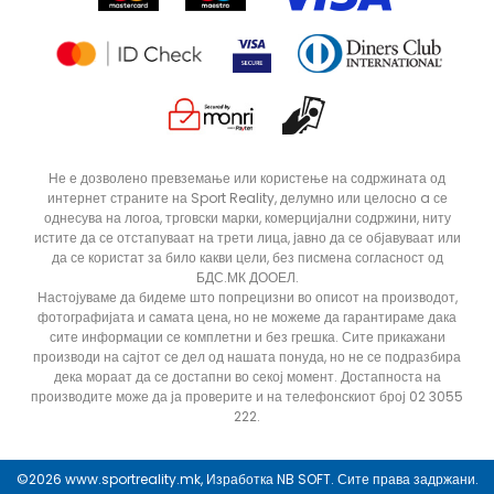
Статус на нарачка
ДОДАДИ ВО КОРПА
Не е дозволено превземање или користење на содржината од
интернет страните на Sport Reality, делумно или целосно a се
однесува на логоа, трговски марки, комерцијални содржини, ниту
истите да се отстапуваат на трети лица, јавно да се објавуваат или
да се користат за било какви цели, без писмена согласност од
БДС.МК ДООЕЛ.
Настојуваме да бидеме што попрецизни во описот на производот,
фотографијата и самата цена, но не можеме да гарантираме дака
сите информации се комплетни и без грешка. Сите прикажани
производи на сајтот се дел од нашата понуда, но не се подразбира
дека мораат да се достапни во секој момент. Достапноста на
производите може да ја проверите и на телефонскиот број 02 3055
222.
©2026
www.sportreality.mk
, Изработка
NB SOFT
. Сите права задржани.