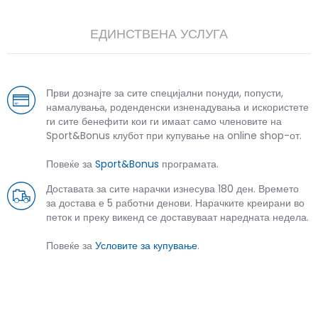
ЕДИНСТВЕНА УСЛУГА
Први дознајте за сите специјални понуди, попусти,
намалувања, роденденски изненадувања и искористете
ги сите бенефити кои ги имаат само членовите на
Sport&Bonus клубот при купување на online shop-от.
Повеќе за
Sport&Bonus
програмата.
Доставата за сите нарачки изнесува 180 ден. Времето
за достава е 5 работни денови. Нарачките креирани во
петок и преку викенд се доставуваат наредната недела.
Повеќе за
Условите за купување
.
СЛИЧНИ ПРОИЗВОДИ